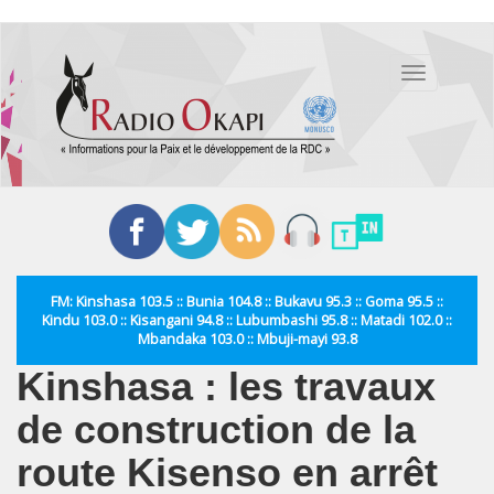
Aller
au
Toggle
contenu
navigation
principal
FM: Kinshasa 103.5 :: Bunia 104.8 :: Bukavu 95.3 :: Goma 95.5 ::
Kindu 103.0 :: Kisangani 94.8 :: Lubumbashi 95.8 :: Matadi 102.0 ::
Mbandaka 103.0 :: Mbuji-mayi 93.8
Kinshasa : les travaux
de construction de la
route Kisenso en arrêt