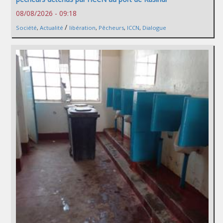
08/08/2026 - 09:18
/
Société
,
Actualité
libération
,
Pêcheurs
,
ICCN
,
Dialogue