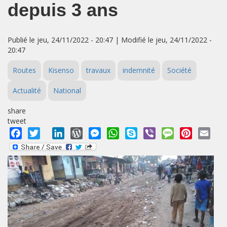
depuis 3 ans
Publié le jeu, 24/11/2022 - 20:47 | Modifié le jeu, 24/11/2022 -
20:47
Routes
Kisenso
travaux
indemnité
Société
Actualité
National
share
tweet
Facebook
Twitter
LinkedIn
WordPress
Messenger
WhatsApp
Skype
Viber
Message
Pinterest
Emai