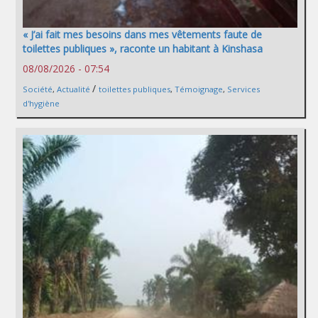
« J’ai fait mes besoins dans mes vêtements faute de
toilettes publiques », raconte un habitant à Kinshasa
08/08/2026 - 07:54
/
Société
,
Actualité
toilettes publiques
,
Témoignage
,
Services
d'hygiène