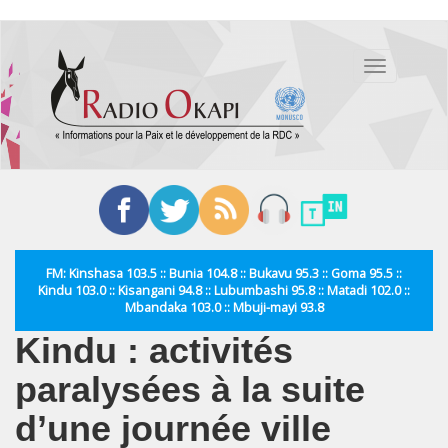
Aller
au
Toggle
contenu
navigation
principal
FM: Kinshasa 103.5 :: Bunia 104.8 :: Bukavu 95.3 :: Goma 95.5 ::
Kindu 103.0 :: Kisangani 94.8 :: Lubumbashi 95.8 :: Matadi 102.0 ::
Mbandaka 103.0 :: Mbuji-mayi 93.8
Kindu : activités
paralysées à la suite
d’une journée ville