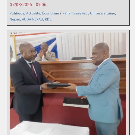
07/08/2026 - 09:06
/
Politique
,
Actualité
,
Économie
Félix Tshisekedi
,
Union africaine
,
Nepad
,
AUDA-NEPAD
,
RDC