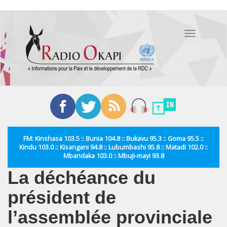
Aller
au
Toggle
contenu
navigation
principal
FM: Kinshasa 103.5 :: Bunia 104.8 :: Bukavu 95.3 :: Goma 95.5 ::
Kindu 103.0 :: Kisangani 94.8 :: Lubumbashi 95.8 :: Matadi 102.0 ::
Mbandaka 103.0 :: Mbuji-mayi 93.8
La déchéance du
président de
l’assemblée provinciale