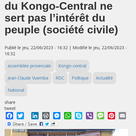
du Kongo-Central ne
sert pas l’intérêt du
peuple (société civile)
Publié le jeu, 22/06/2023 - 16:32 | Modifié le jeu, 22/06/2023 -
16:32
assemblée provinciale
Kongo-central
Jean-Claude Vuemba
RDC
Politique
Actualité
National
share
tweet
Facebook
Twitter
LinkedIn
WordPress
Messenger
WhatsApp
Skype
Viber
Message
Pinterest
Emai