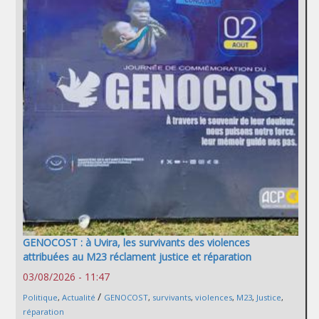
GENOCOST : à Uvira, les survivants des violences
attribuées au M23 réclament justice et réparation
03/08/2026 - 11:47
/
Politique
,
Actualité
GENOCOST
,
survivants
,
violences
,
M23
,
Justice
,
réparation