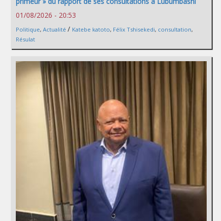
primeur » du rapport de ses consultations à Lubumbashi
01/08/2026 - 20:53
/
Politique
,
Actualité
Katebe katoto
,
Félix Tshisekedi
,
consultation
,
Résulat