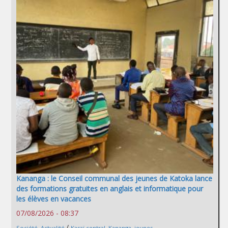
Kananga : le Conseil communal des jeunes de Katoka lance
des formations gratuites en anglais et informatique pour
les élèves en vacances
07/08/2026 - 08:37
/
Société
,
Actualité
Kasaï central
,
Kananga
,
jeunes