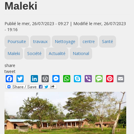
Maleki
Publié le mer, 26/07/2023 - 09:27 | Modifié le mer, 26/07/2023
- 19:16
Poursuite
travaux
Nettoyage
centre
Santé
Maleki
Société
Actualité
National
share
tweet
Facebook
Twitter
LinkedIn
WordPress
Messenger
WhatsApp
Skype
Viber
Message
Pinterest
Emai