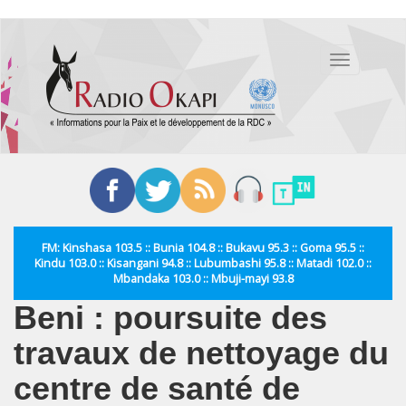
Aller
au
Toggle
contenu
navigation
principal
FM: Kinshasa 103.5 :: Bunia 104.8 :: Bukavu 95.3 :: Goma 95.5 ::
Kindu 103.0 :: Kisangani 94.8 :: Lubumbashi 95.8 :: Matadi 102.0 ::
Mbandaka 103.0 :: Mbuji-mayi 93.8
Beni : poursuite des
travaux de nettoyage du
centre de santé de