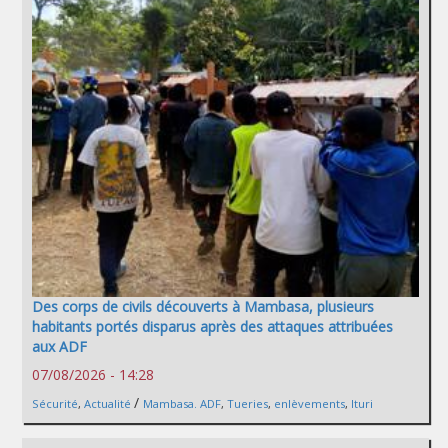
Des corps de civils découverts à Mambasa, plusieurs
habitants portés disparus après des attaques attribuées
aux ADF
07/08/2026 - 14:28
/
Sécurité
,
Actualité
Mambasa. ADF
,
Tueries
,
enlèvements
,
Ituri