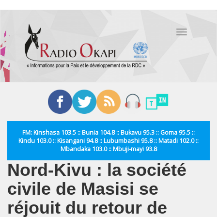
Aller
au
Toggle
contenu
navigation
principal
FM: Kinshasa 103.5 :: Bunia 104.8 :: Bukavu 95.3 :: Goma 95.5 ::
Kindu 103.0 :: Kisangani 94.8 :: Lubumbashi 95.8 :: Matadi 102.0 ::
Mbandaka 103.0 :: Mbuji-mayi 93.8
Nord-Kivu : la société
civile de Masisi se
réjouit du retour de