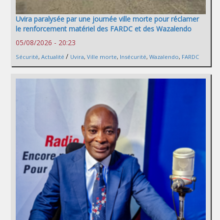
Uvira paralysée par une journée ville morte pour réclamer
le renforcement matériel des FARDC et des Wazalendo
05/08/2026 - 20:23
/
Sécurité
,
Actualité
Uvira
,
Ville morte
,
Insécurité
,
Wazalendo
,
FARDC