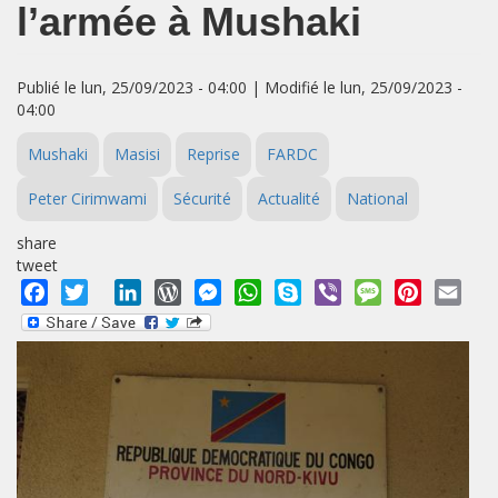
l’armée à Mushaki
Publié le lun, 25/09/2023 - 04:00 | Modifié le lun, 25/09/2023 -
04:00
Mushaki
Masisi
Reprise
FARDC
Peter Cirimwami
Sécurité
Actualité
National
share
tweet
Facebook
Twitter
LinkedIn
WordPress
Messenger
WhatsApp
Skype
Viber
Message
Pinterest
Emai