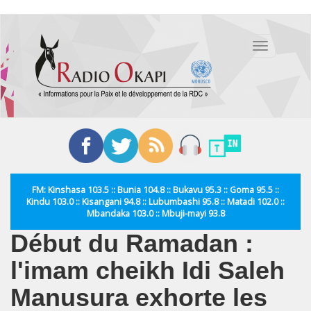
Aller
au
Toggle
contenu
navigation
principal
FM: Kinshasa 103.5 :: Bunia 104.8 :: Bukavu 95.3 :: Goma 95.5 ::
Kindu 103.0 :: Kisangani 94.8 :: Lubumbashi 95.8 :: Matadi 102.0 ::
Mbandaka 103.0 :: Mbuji-mayi 93.8
Début du Ramadan :
l'imam cheikh Idi Saleh
Manusura exhorte les