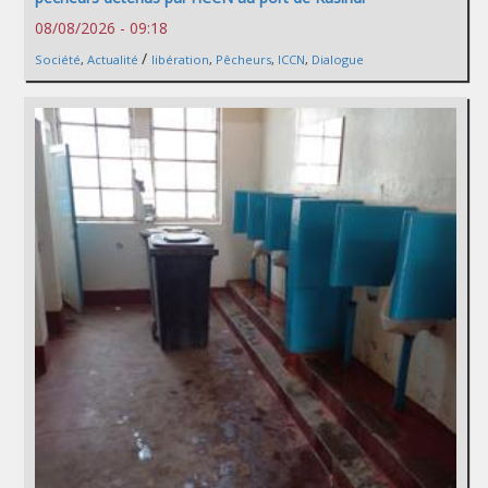
08/08/2026 - 09:18
/
Société
,
Actualité
libération
,
Pêcheurs
,
ICCN
,
Dialogue