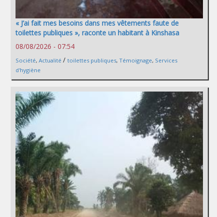
« J’ai fait mes besoins dans mes vêtements faute de
toilettes publiques », raconte un habitant à Kinshasa
08/08/2026 - 07:54
/
Société
,
Actualité
toilettes publiques
,
Témoignage
,
Services
d'hygiène