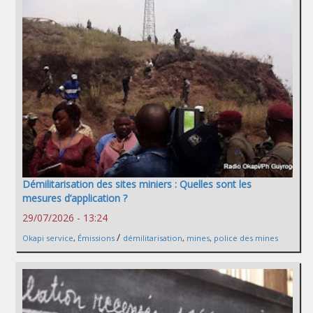
Démilitarisation des sites miniers : Quelles sont les
mesures d’application ?
29/07/2026 - 13:24
/
Okapi service
,
Émissions
démilitarisation
,
mines
,
police des mines