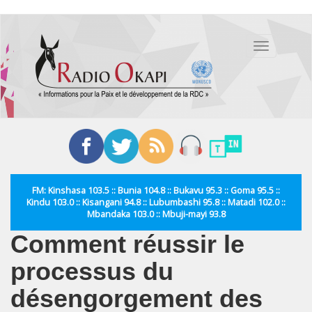
Aller
au
Toggle
contenu
navigation
principal
FM: Kinshasa 103.5 :: Bunia 104.8 :: Bukavu 95.3 :: Goma 95.5 ::
Kindu 103.0 :: Kisangani 94.8 :: Lubumbashi 95.8 :: Matadi 102.0 ::
Mbandaka 103.0 :: Mbuji-mayi 93.8
Comment réussir le
processus du
désengorgement des