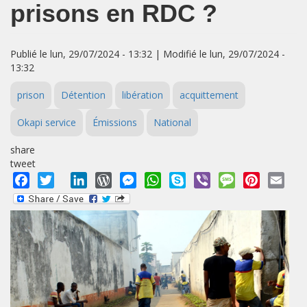
prisons en RDC ?
Publié le lun, 29/07/2024 - 13:32 | Modifié le lun, 29/07/2024 -
13:32
prison
Détention
libération
acquittement
Okapi service
Émissions
National
share
tweet
Facebook
Twitter
LinkedIn
WordPress
Messenger
WhatsApp
Skype
Viber
Message
Pinterest
Emai