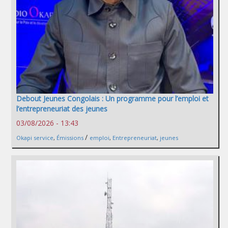
Debout Jeunes Congolais : Un programme pour l’emploi et
l’entrepreneuriat des jeunes
03/08/2026 - 13:43
/
Okapi service
,
Émissions
emploi
,
Entrepreneuriat
,
jeunes