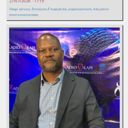
27/07/2026 - 17:19
/
Okapi service
,
Émissions
Insalubrité
,
assainissement
,
éducation
environnementale