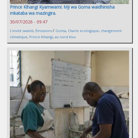
Prince Kihangi Kyamwami: Mji wa Goma waidhinisha
mkataba wa mazingira.
30/07/2026 - 09:47
/
L'invité swahili
,
Émissions
Goma
,
Charte ecologique
,
changement
climatique
,
Prince Kihangi
,
au nord kivu