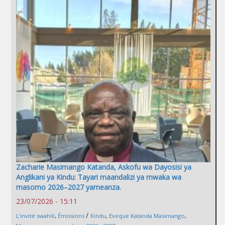
Zacharie Masimango Katanda, Askofu wa Dayosisi ya
Anglikani ya Kindu: Tayari maandalizi ya mwaka wa
masomo 2026–2027 yameanza.
23/07/2026 - 15:11
/
L'invité swahili
,
Émissions
Kindu
,
Eveque Katanda Masimango
,