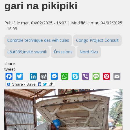
gari na pikipiki
Publié le mar, 04/02/2025 - 16:03 | Modifié le mar, 04/02/2025
- 16:03
Controle technique des véhicules
Congo Project Consult
L&#039;invité swahili
Émissions
Nord Kivu
share
tweet
Facebook
Twitter
LinkedIn
WordPress
Messenger
WhatsApp
Skype
Viber
Message
Pinterest
Emai