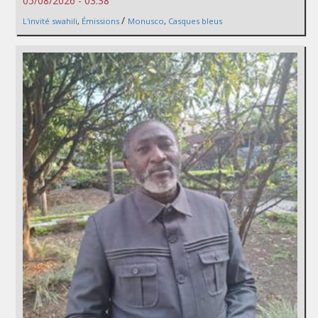
05/08/2026 - 03:38
/
L'invité swahili
,
Émissions
Monusco
,
Casques bleus