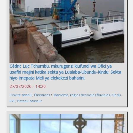
Cédric Luc Tchumbu, mkurugenzi kiufundi wa Ofici ya
usafiri majini katika sekta ya Lualaba-Ubundu-Kindu: Sekta
hiyo imepata Meli ya elekekezi baharini.
27/07/2026 - 14:20
/
L'invité swahili
,
Émissions
Maniema
,
regies des voies fluviales
,
Kindu
,
RVF
,
Bateau baliseur