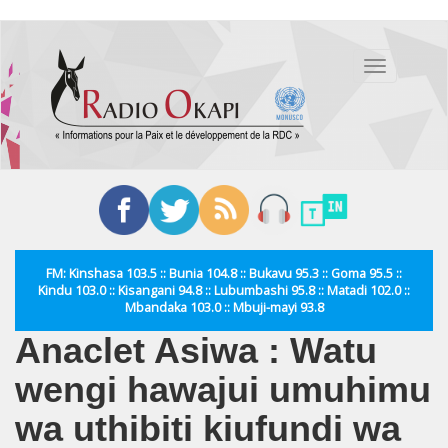
Aller
au
Toggle
contenu
navigation
principal
FM: Kinshasa 103.5 :: Bunia 104.8 :: Bukavu 95.3 :: Goma 95.5 ::
Kindu 103.0 :: Kisangani 94.8 :: Lubumbashi 95.8 :: Matadi 102.0 ::
Mbandaka 103.0 :: Mbuji-mayi 93.8
Anaclet Asiwa : Watu
wengi hawajui umuhimu
wa uthibiti kiufundi wa