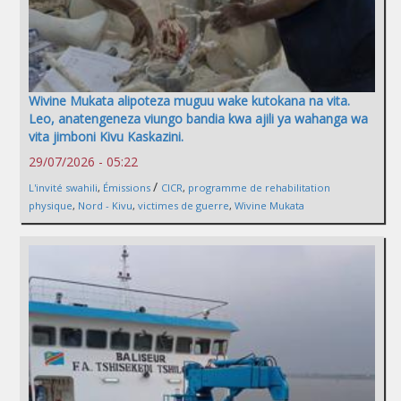
Wivine Mukata alipoteza muguu wake kutokana na vita.
Leo, anatengeneza viungo bandia kwa ajili ya wahanga wa
vita jimboni Kivu Kaskazini.
29/07/2026 - 05:22
/
L'invité swahili
,
Émissions
CICR
,
programme de rehabilitation
physique
,
Nord - Kivu
,
victimes de guerre
,
Wivine Mukata