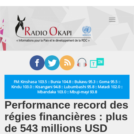
Aller
au
Toggle
contenu
navigation
principal
FM: Kinshasa 103.5 :: Bunia 104.8 :: Bukavu 95.3 :: Goma 95.5 ::
Kindu 103.0 :: Kisangani 94.8 :: Lubumbashi 95.8 :: Matadi 102.0 ::
Mbandaka 103.0 :: Mbuji-mayi 93.8
Performance record des
régies financières : plus
de 543 millions USD