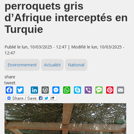
perroquets gris
d’Afrique interceptés en
Turquie
Publié le lun, 10/03/2025 - 12:47 | Modifié le lun, 10/03/2025 -
12:47
Environnement
Actualité
National
share
tweet
Facebook
Twitter
LinkedIn
WordPress
Messenger
WhatsApp
Skype
Viber
Message
Pinterest
Emai