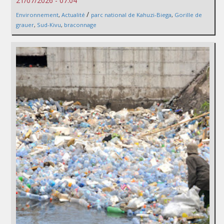
21/07/2026 - 07:04
/
Environnement
,
Actualité
parc national de Kahuzi-Biega
,
Gorille de
grauer
,
Sud-Kivu
,
braconnage