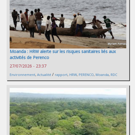
Moanda : HRW alerte sur les risques sanitaires liés aux
activités de Perenco
27/07/2026 - 23:37
/
Environnement
,
Actualité
rapport
,
HRW
,
PERENCO
,
Moanda
,
RDC