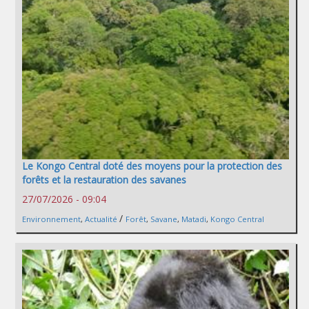
Le Kongo Central doté des moyens pour la protection des
forêts et la restauration des savanes
27/07/2026 - 09:04
/
Environnement
,
Actualité
Forêt
,
Savane
,
Matadi
,
Kongo Central