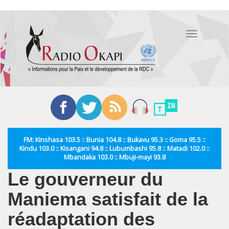
Aller
au
Toggle
contenu
navigation
principal
FM: Kinshasa 103.5 :: Bunia 104.8 :: Bukavu 95.3 :: Goma 95.5 ::
Kindu 103.0 :: Kisangani 94.8 :: Lubumbashi 95.8 :: Matadi 102.0 ::
Mbandaka 103.0 :: Mbuji-mayi 93.8
Le gouverneur du
Maniema satisfait de la
réadaptation des