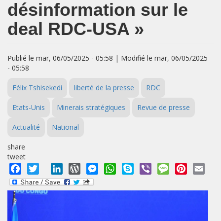
désinformation sur le
deal RDC-USA »
Publié le mar, 06/05/2025 - 05:58 | Modifié le mar, 06/05/2025
- 05:58
Félix Tshisekedi
liberté de la presse
RDC
Etats-Unis
Minerais stratégiques
Revue de presse
Actualité
National
share
tweet
Facebook
Twitter
LinkedIn
WordPress
Messenger
WhatsApp
Skype
Viber
Message
Pinterest
Emai