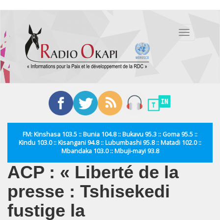
Aller
au
Toggle
contenu
navigation
principal
FM: Kinshasa 103.5 :: Bunia 104.8 :: Bukavu 95.3 :: Goma 95.5 ::
Kindu 103.0 :: Kisangani 94.8 :: Lubumbashi 95.8 :: Matadi 102.0 ::
Mbandaka 103.0 :: Mbuji-mayi 93.8
ACP : « Liberté de la
presse : Tshisekedi
fustige la