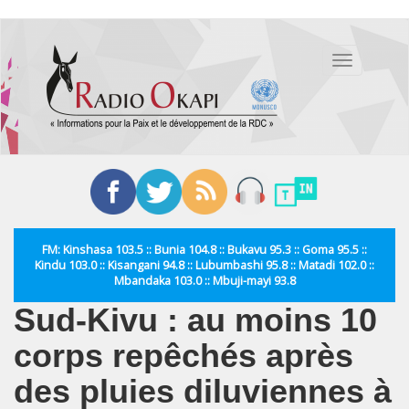
Aller
au
Toggle
contenu
navigation
principal
FM: Kinshasa 103.5 :: Bunia 104.8 :: Bukavu 95.3 :: Goma 95.5 ::
Kindu 103.0 :: Kisangani 94.8 :: Lubumbashi 95.8 :: Matadi 102.0 ::
Mbandaka 103.0 :: Mbuji-mayi 93.8
Sud-Kivu : au moins 10
corps repêchés après
des pluies diluviennes à