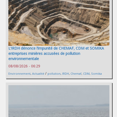
L’IRDH dénonce l’impunité de CHEMAF, CDM et SOMIKA
entreprises minières accusées de pollution
environnementale
08/08/2026 - 06:29
/
Environnement
,
Actualité
pollution
,
IRDH
,
Chemaf
,
CDM
,
Somika