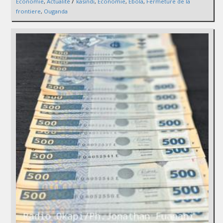
/
Économie
,
Actualité
kasindi
,
Économie
,
Ebola
,
Fermeture de la
frontiere
,
Ouganda