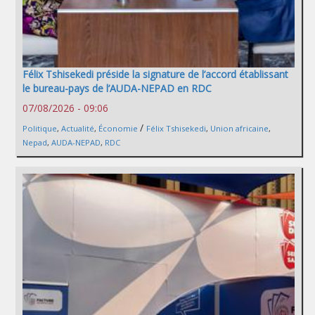
Félix Tshisekedi préside la signature de l’accord établissant
le bureau-pays de l’AUDA-NEPAD en RDC
07/08/2026 - 09:06
/
Politique
,
Actualité
,
Économie
Félix Tshisekedi
,
Union africaine
,
Nepad
,
AUDA-NEPAD
,
RDC