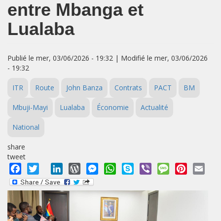
entre Mbanga et
Lualaba
Publié le mer, 03/06/2026 - 19:32 | Modifié le mer, 03/06/2026
- 19:32
ITR
Route
John Banza
Contrats
PACT
BM
Mbuji-Mayi
Lualaba
Économie
Actualité
National
share
tweet
Facebook
Twitter
LinkedIn
WordPress
Messenger
WhatsApp
Skype
Viber
Message
Pinterest
Emai