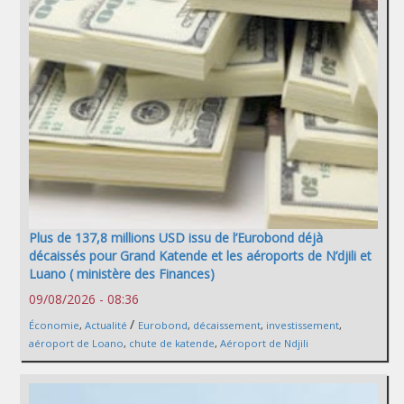
Plus de 137,8 millions USD issu de l’Eurobond déjà
décaissés pour Grand Katende et les aéroports de N’djili et
Luano ( ministère des Finances)
09/08/2026 - 08:36
/
Économie
,
Actualité
Eurobond
,
décaissement
,
investissement
,
aéroport de Loano
,
chute de katende
,
Aéroport de Ndjili