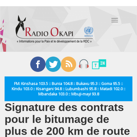
Aller
au
Toggle
contenu
navigation
principal
FM: Kinshasa 103.5 :: Bunia 104.8 :: Bukavu 95.3 :: Goma 95.5 ::
Kindu 103.0 :: Kisangani 94.8 :: Lubumbashi 95.8 :: Matadi 102.0 ::
Mbandaka 103.0 :: Mbuji-mayi 93.8
Signature des contrats
pour le bitumage de
plus de 200 km de route