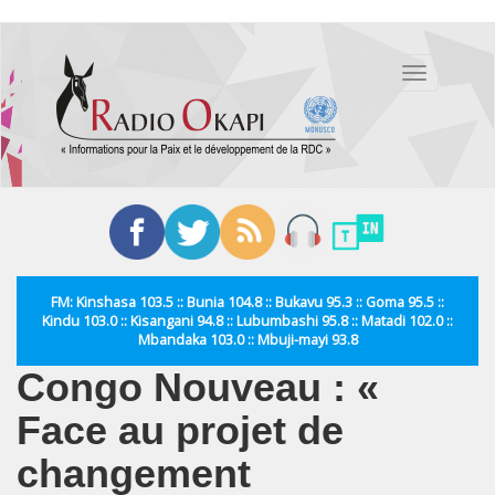
Aller
au
Toggle
contenu
navigation
principal
FM: Kinshasa 103.5 :: Bunia 104.8 :: Bukavu 95.3 :: Goma 95.5 ::
Kindu 103.0 :: Kisangani 94.8 :: Lubumbashi 95.8 :: Matadi 102.0 ::
Mbandaka 103.0 :: Mbuji-mayi 93.8
Congo Nouveau : «
Face au projet de
changement