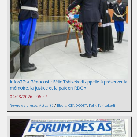
Infos27: « Génocost : Félix Tshisekedi appelle à préserver la
mémoire, la justice et la paix en RDC »
04/08/2026 - 06:57
/
Revue de presse
,
Actualité
Ebola
,
GENOCOST
,
Félix Tshisekedi