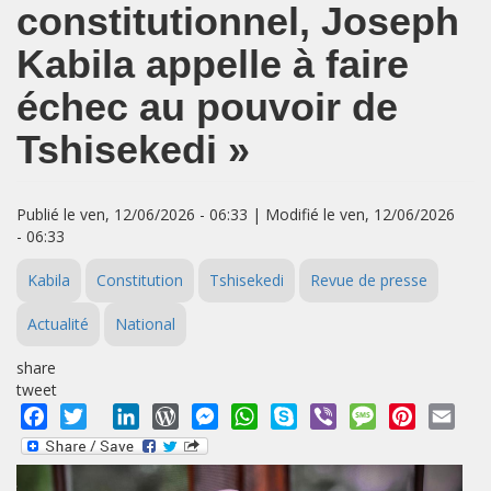
constitutionnel, Joseph
Kabila appelle à faire
échec au pouvoir de
Tshisekedi »
Publié le ven, 12/06/2026 - 06:33 | Modifié le ven, 12/06/2026
- 06:33
Kabila
Constitution
Tshisekedi
Revue de presse
Actualité
National
share
tweet
Facebook
Twitter
LinkedIn
WordPress
Messenger
WhatsApp
Skype
Viber
Message
Pinterest
Emai