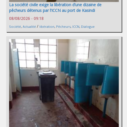
La société civile exige la libération d’une dizaine de
pêcheurs détenus par l’ICCN au port de Kasindi
08/08/2026 - 09:18
/
Société
,
Actualité
libération
,
Pêcheurs
,
ICCN
,
Dialogue