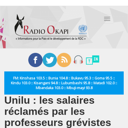
Aller
au
Toggle
contenu
navigation
principal
FM: Kinshasa 103.5 :: Bunia 104.8 :: Bukavu 95.3 :: Goma 95.5 ::
Kindu 103.0 :: Kisangani 94.8 :: Lubumbashi 95.8 :: Matadi 102.0 ::
Mbandaka 103.0 :: Mbuji-mayi 93.8
Unilu : les salaires
réclamés par les
professeurs grévistes