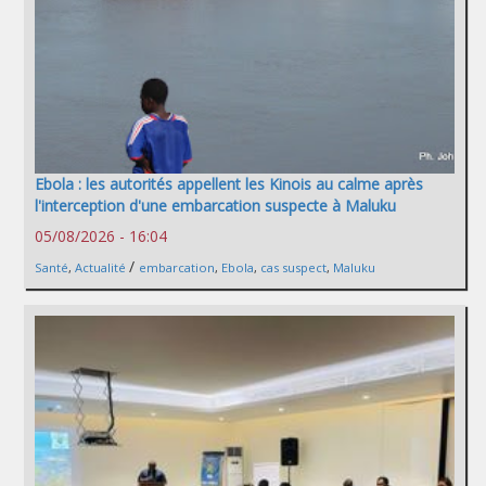
Ebola : les autorités appellent les Kinois au calme après
l'interception d'une embarcation suspecte à Maluku
05/08/2026 - 16:04
/
Santé
,
Actualité
embarcation
,
Ebola
,
cas suspect
,
Maluku