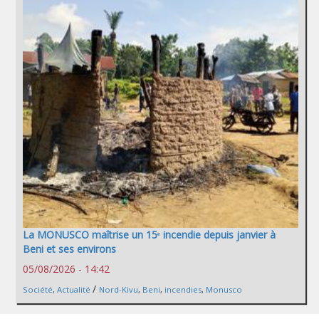
La MONUSCO maîtrise un 15ᵉ incendie depuis janvier à
Beni et ses environs
05/08/2026 - 14:42
/
Société
,
Actualité
Nord-Kivu
,
Beni
,
incendies
,
Monusco