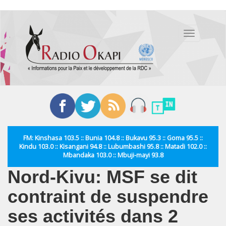
Aller
au
Toggle
contenu
navigation
principal
FM: Kinshasa 103.5 :: Bunia 104.8 :: Bukavu 95.3 :: Goma 95.5 ::
Kindu 103.0 :: Kisangani 94.8 :: Lubumbashi 95.8 :: Matadi 102.0 ::
Mbandaka 103.0 :: Mbuji-mayi 93.8
Nord-Kivu: MSF se dit
contraint de suspendre
ses activités dans 2