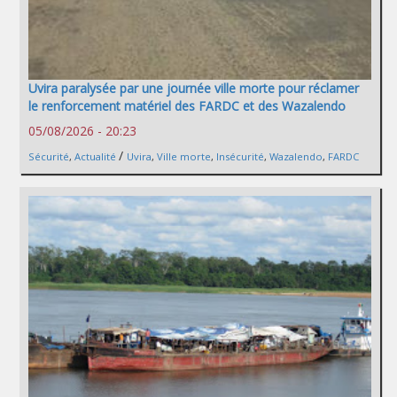
Uvira paralysée par une journée ville morte pour réclamer
le renforcement matériel des FARDC et des Wazalendo
05/08/2026 - 20:23
/
Sécurité
,
Actualité
Uvira
,
Ville morte
,
Insécurité
,
Wazalendo
,
FARDC