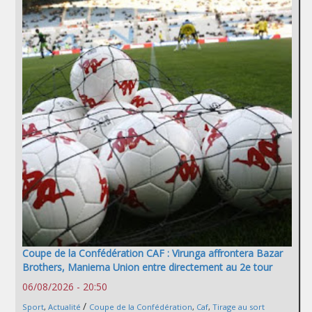
Coupe de la Confédération CAF : Virunga affrontera Bazar
Brothers, Maniema Union entre directement au 2e tour
06/08/2026 - 20:50
/
Sport
,
Actualité
Coupe de la Confédération
,
Caf
,
Tirage au sort