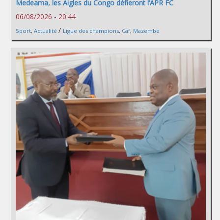
Medeama, les Aigles du Congo défieront l’APR FC
06/08/2026 - 20:44
/
Sport
,
Actualité
Ligue des champions
,
Caf
,
Mazembe