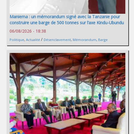
Maniema : un mémorandum signé avec la Tanzanie pour
construire une barge de 500 tonnes sur l’axe Kindu-Ubundu
06/08/2026 - 18:38
/
Politique
,
Actualité
Désenclavement
,
Mémorandum
,
Barge