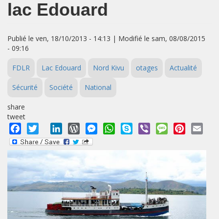
lac Edouard
Publié le ven, 18/10/2013 - 14:13 | Modifié le sam, 08/08/2015
- 09:16
FDLR
Lac Edouard
Nord Kivu
otages
Actualité
Sécurité
Société
National
share
tweet
Facebook
Twitter
LinkedIn
WordPress
Messenger
WhatsApp
Skype
Viber
Message
Pinterest
Emai