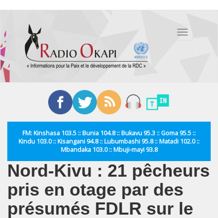
Aller
au
Toggle
contenu
navigation
principal
FM: Kinshasa 103.5 :: Bunia 104.8 :: Bukavu 95.3 :: Goma 95.5 ::
Kindu 103.0 :: Kisangani 94.8 :: Lubumbashi 95.8 :: Matadi 102.0 ::
Mbandaka 103.0 :: Mbuji-mayi 93.8
Nord-Kivu : 21 pêcheurs
pris en otage par des
présumés FDLR sur le