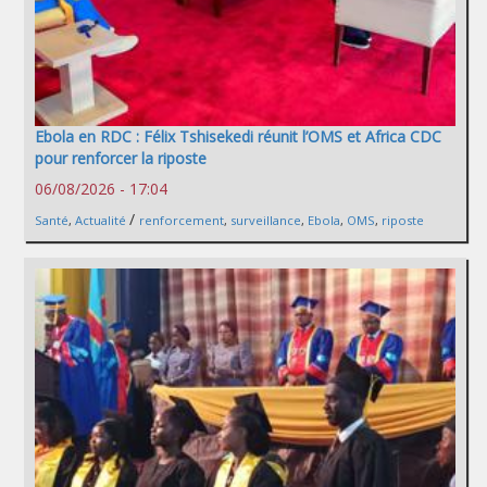
Ebola en RDC : Félix Tshisekedi réunit l’OMS et Africa CDC
pour renforcer la riposte
06/08/2026 - 17:04
/
Santé
,
Actualité
renforcement
,
surveillance
,
Ebola
,
OMS
,
riposte