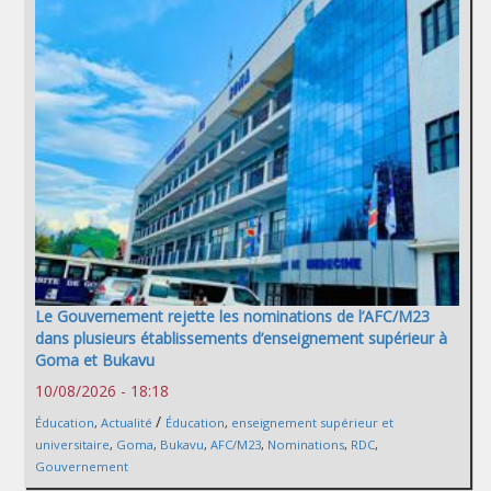
Le Gouvernement rejette les nominations de l’AFC/M23
dans plusieurs établissements d’enseignement supérieur à
Goma et Bukavu
10/08/2026 - 18:18
/
Éducation
,
Actualité
Éducation
,
enseignement supérieur et
universitaire
,
Goma
,
Bukavu
,
AFC/M23
,
Nominations
,
RDC
,
Gouvernement