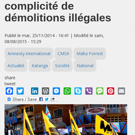
complicité de
démolitions illégales
Publié le mar, 25/11/2014 - 16:41 | Modifié le sam,
08/08/2015 - 15:29
Amnesty international
CMSK
Malta Forrest
Actualité
Katanga
Société
National
share
tweet
Facebook
Twitter
LinkedIn
WordPress
Messenger
WhatsApp
Skype
Viber
Message
Pinterest
Emai