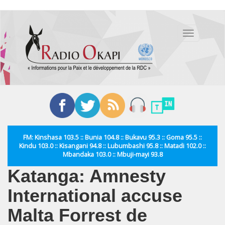
Aller
au
Toggle
contenu
navigation
principal
FM: Kinshasa 103.5 :: Bunia 104.8 :: Bukavu 95.3 :: Goma 95.5 ::
Kindu 103.0 :: Kisangani 94.8 :: Lubumbashi 95.8 :: Matadi 102.0 ::
Mbandaka 103.0 :: Mbuji-mayi 93.8
Katanga: Amnesty
International accuse
Malta Forrest de