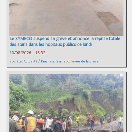
Le SYMECO suspend sa grève et annonce la reprise totale
des soins dans les hôpitaux publics ce lundi
10/08/2026 - 13:52
/
Société
,
Actualité
Kinshasa
,
Symeco
,
levée de la greve