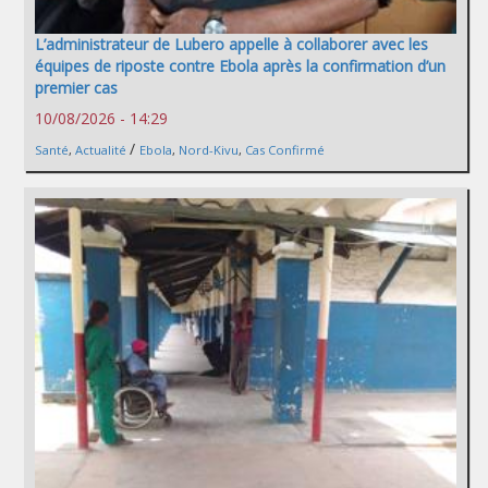
L’administrateur de Lubero appelle à collaborer avec les
équipes de riposte contre Ebola après la confirmation d’un
premier cas
10/08/2026 - 14:29
/
Santé
,
Actualité
Ebola
,
Nord-Kivu
,
Cas Confirmé