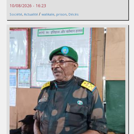
10/08/2026 - 16:23
/
Société
,
Actualité
walikale
,
prison
,
Décès