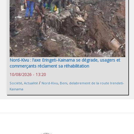
Nord-Kivu : l’axe Eringeti-Kainama se dégrade, usagers et
commerçants réclament sa réhabilitation
10/08/2026 - 13:20
/
Société
,
Actualité
Nord-Kivu
,
Beni
,
delabrement de la route Irendeti-
Kainama