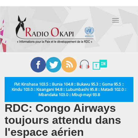
Aller
au
Toggle
contenu
navigation
principal
FM: Kinshasa 103.5 :: Bunia 104.8 :: Bukavu 95.3 :: Goma 95.5 ::
Kindu 103.0 :: Kisangani 94.8 :: Lubumbashi 95.8 :: Matadi 102.0 ::
Mbandaka 103.0 :: Mbuji-mayi 93.8
RDC: Congo Airways
toujours attendu dans
l'espace aérien