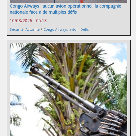
Congo Airways : aucun avion opérationnel, la compagnie
nationale face à de multiples défis
10/08/2026 - 05:18
/
Sécurité
,
Actualité
Congo Airways
,
avion
,
Defis