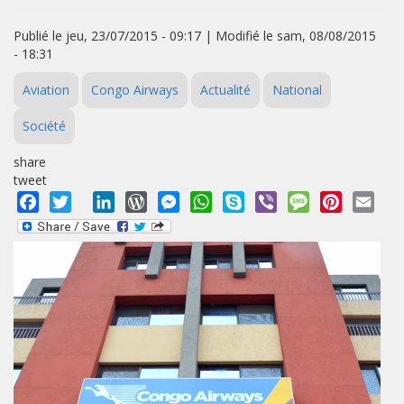
Publié le jeu, 23/07/2015 - 09:17 | Modifié le sam, 08/08/2015
- 18:31
Aviation
Congo Airways
Actualité
National
Société
share
tweet
Facebook
Twitter
LinkedIn
WordPress
Messenger
WhatsApp
Skype
Viber
Message
Pinterest
Emai