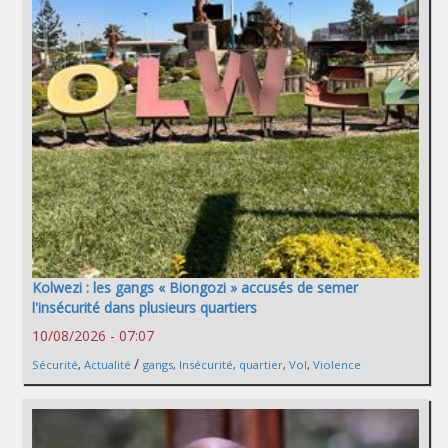
Kolwezi : les gangs « Biongozi » accusés de semer
l'insécurité dans plusieurs quartiers
10/08/2026 - 07:07
/
Sécurité
,
Actualité
gangs
,
Insécurité
,
quartier
,
Vol
,
Violence