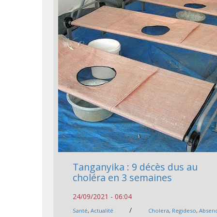
Tanganyika : 9 décès dus au
choléra en 3 semaines
24/09/2021 - 06:04
/
Santé
,
Actualité
Cholera
,
Regideso
,
Absen