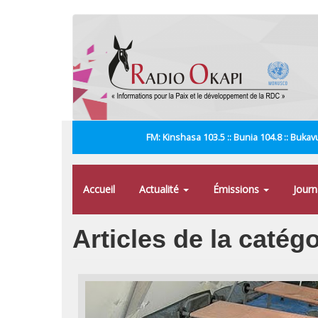
Aller
au
contenu
principal
FM: Kinshasa 103.5 :: Bunia 104.8 :: Bukavu
Accueil
Actualité
Émissions
Jour
Articles de la catég