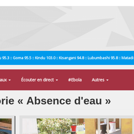
 95.3 :: Goma 95.5 :: Kindu 103.0 :: Kisangani 94.8 :: Lubumbashi 95.8 :: Matad
naux
Écouter en direct
#Ebola
Autres
orie « Absence d'eau »