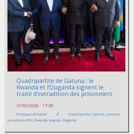
Quadripartite de Gatuna : le
Rwanda et l’Ouganda signent le
traité d’extradition des prisonniers
21/02/2020 - 17:38
/
Politique
,
Actualité
Quadripartite
,
Gatuna
,
sommet
,
presidents
,
RDC
,
Rwanda
,
Angola
,
Ouganda