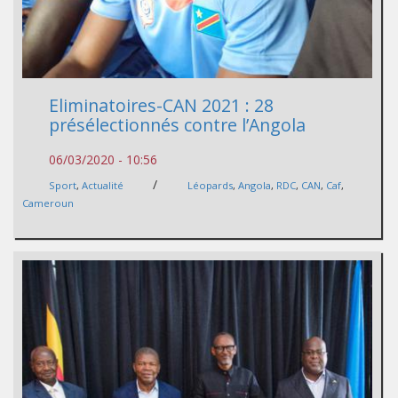
Eliminatoires-CAN 2021 : 28
présélectionnés contre l’Angola
06/03/2020 - 10:56
/
Sport
,
Actualité
Léopards
,
Angola
,
RDC
,
CAN
,
Caf
,
Cameroun