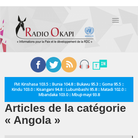
Aller
au
Toggle
contenu
navigation
principal
FM: Kinshasa 103.5 :: Bunia 104.8 :: Bukavu 95.3 :: Goma 95.5 ::
Kindu 103.0 :: Kisangani 94.8 :: Lubumbashi 95.8 :: Matadi 102.0 ::
Mbandaka 103.0 :: Mbuji-mayi 93.8
Articles de la catégorie
« Angola »