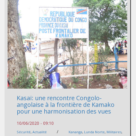
Kasaï: une rencontre Congolo-
angolaise à la frontière de Kamako
pour une harmonisation des vues
10/06/2020 - 09:10
/
Sécurité
,
Actualité
Kananga
,
Lunda Norte
,
Militaires
,