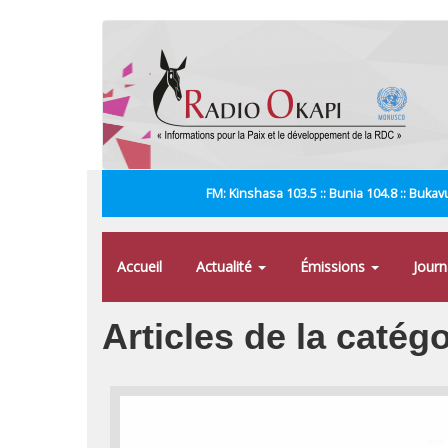
Aller
au
contenu
principal
FM: Kinshasa 103.5 :: Bunia 104.8 :: Bukavu
Accueil
Actualité
Émissions
Jour
Articles de la catég