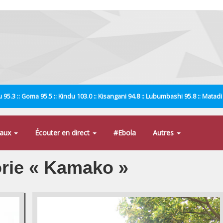
 95.3 :: Goma 95.5 :: Kindu 103.0 :: Kisangani 94.8 :: Lubumbashi 95.8 :: Matad
naux
Écouter en direct
#Ebola
Autres
orie « Kamako »