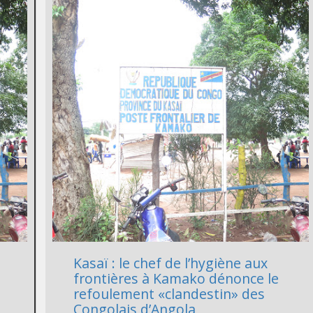
Kasaï : le chef de l’hygiène aux
frontières à Kamako dénonce le
refoulement «clandestin» des
Congolais d’Angola