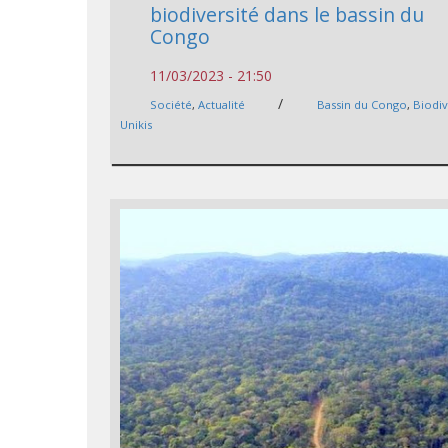
biodiversité dans le bassin du
Congo
11/03/2023 - 21:50
/
Société
,
Actualité
Bassin du Congo
,
Biodiv
Unikis