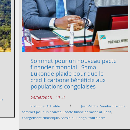
Sommet pour un nouveau pacte
financier mondial : Sama
Lukonde plaide pour que le
crédit carbone bénéficie aux
populations congolaises
24/06/2023 - 13:41
is
/
Politique
,
Actualité
Jean-Michel Samba Lukonde
,
sommet pour un nouveau pacte financier mondial
,
Paris
,
changement climatique
,
Bassin du Congo
,
tourbières