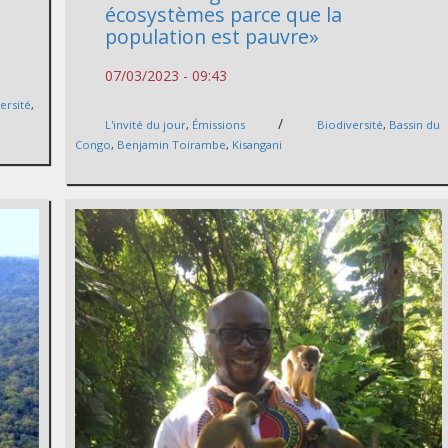
écosystèmes parce que la
population est pauvre»
07/03/2023 - 09:43
ersité
,
/
L'invité du jour
,
Émissions
Biodiversité
,
Bassin du
Congo
,
Benjamin Toirambe
,
Kisangani