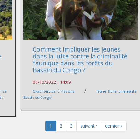
Comment impliquer les jeunes
é
dans la lutte contre la criminalité
faunique dans les forêts du
Bassin du Congo ?
06/10/2022 - 14:09
/
o
,
2e
Okapi service
,
Émissions
faune
,
flore
,
criminalité
,
 du
Bassin du Congo
1
2
3
suivant ›
dernier »