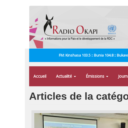
Aller
au
contenu
principal
FM: Kinshasa 103.5 :: Bunia 104.8 :: Bukavu
Accueil
Actualité
Émissions
Jour
Articles de la catég