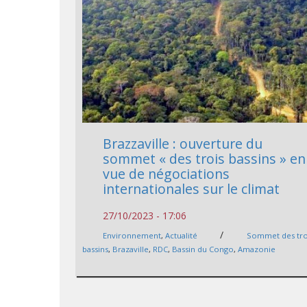
Brazzaville : ouverture du
sommet « des trois bassins » en
vue de négociations
internationales sur le climat
27/10/2023 - 17:06
/
Environnement
,
Actualité
Sommet des tro
bassins
,
Brazaville
,
RDC
,
Bassin du Congo
,
Amazonie