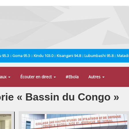
 95.3 :: Goma 95.5 :: Kindu 103.0 :: Kisangani 94.8 :: Lubumbashi 95.8 :: Matad
naux
Écouter en direct
#Ebola
Autres
orie « Bassin du Congo »