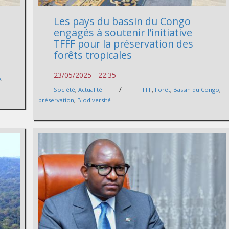
Les pays du bassin du Congo
engagés à soutenir l’initiative
TFFF pour la préservation des
forêts tropicales
23/05/2025 - 22:35
o
,
/
Société
,
Actualité
TFFF
,
Forêt
,
Bassin du Congo
,
préservation
,
Biodiversité