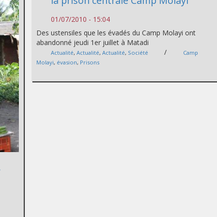
la prison centrale Camp Molayi
01/07/2010 - 15:04
Des ustensiles que les évadés du Camp Molayi ont
abandonné jeudi 1er juillet à Matadi
/
Actualité
,
Actualité
,
Actualité
,
Société
Camp
Molayi
,
évasion
,
Prisons
,