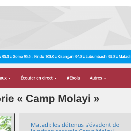
 95.3 :: Goma 95.5 :: Kindu 103.0 :: Kisangani 94.8 :: Lubumbashi 95.8 :: Matad
naux
Écouter en direct
#Ebola
Autres
orie « Camp Molayi »
Matadi: les détenus s’évadent de