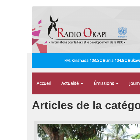
Aller
au
contenu
principal
FM: Kinshasa 103.5 :: Bunia 104.8 :: Bukavu
Accueil
Actualité
Émissions
Jour
Articles de la catég