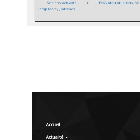
/
Société
,
Actualité
PNC
,
Atou Atubuana
,
Ma
Camp Molayi
,
latriines
Accueil
Actualité