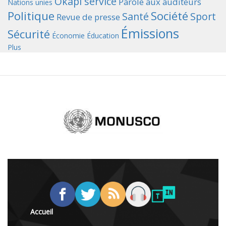
Okapi service
Parole aux auditeurs
Nations unies
Politique
Société
Santé
Sport
Revue de presse
Émissions
Sécurité
Économie
Éducation
Plus
Accueil