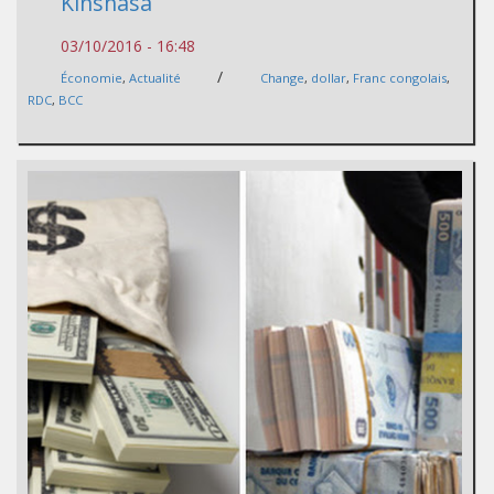
Kinshasa
03/10/2016 - 16:48
/
Économie
,
Actualité
Change
,
dollar
,
Franc congolais
,
RDC
,
BCC