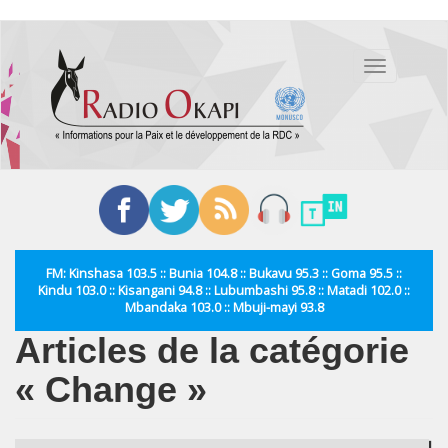
Aller
au
Toggle
contenu
navigation
principal
FM: Kinshasa 103.5 :: Bunia 104.8 :: Bukavu 95.3 :: Goma 95.5 ::
Kindu 103.0 :: Kisangani 94.8 :: Lubumbashi 95.8 :: Matadi 102.0 ::
Mbandaka 103.0 :: Mbuji-mayi 93.8
Articles de la catégorie
« Change »