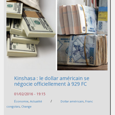
Kinshasa : le dollar américain se
négocie officiellement à 929 FC
01/02/2016 - 19:15
/
Économie
,
Actualité
Dollar américain
,
Franc
congolais
,
Change