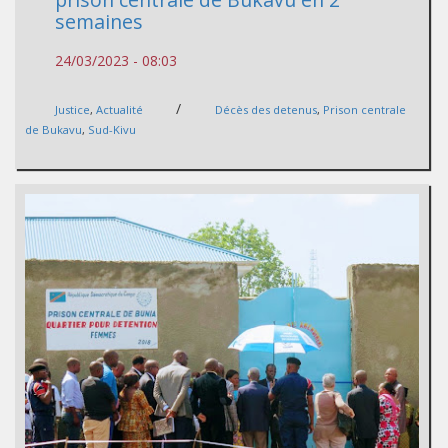
semaines
24/03/2023 - 08:03
/
Justice
,
Actualité
Décès des detenus
,
Prison centrale
de Bukavu
,
Sud-Kivu