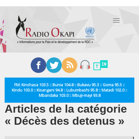
Aller
au
Toggle
contenu
navigation
principal
FM: Kinshasa 103.5 :: Bunia 104.8 :: Bukavu 95.3 :: Goma 95.5 ::
Kindu 103.0 :: Kisangani 94.8 :: Lubumbashi 95.8 :: Matadi 102.0 ::
Mbandaka 103.0 :: Mbuji-mayi 93.8
Articles de la catégorie
« Décès des detenus »