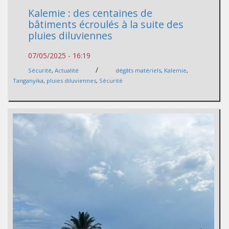
Kalemie : des centaines de
bâtiments écroulés à la suite des
pluies diluviennes
07/05/2025 - 16:19
/
Sécurité
,
Actualité
dégâts matériels
,
Kalemie
,
Tanganyika
,
pluies diluviennes
,
Sécurité