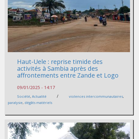
Haut-Uele : reprise timide des
activités à Sambia après des
affrontements entre Zande et Logo
09/01/2025 - 14:17
/
Société
,
Actualité
violences intercommunautaires
,
paralysie
,
dégâts matériels