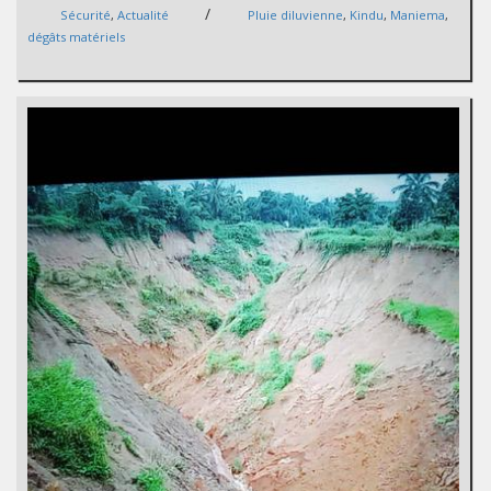
/
Sécurité
,
Actualité
Pluie diluvienne
,
Kindu
,
Maniema
,
dégâts matériels