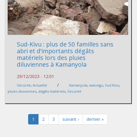
Sud-Kivu : plus de 50 familles sans
abri et d’importants dégâts
matériels lors des pluies
diluviennes à Kamanyola
29/12/2023 - 12:01
/
Sécurité
,
Actualité
Kamanyola
,
walungu
,
Sud Kivu
,
pluies dluviennes
,
dégâts matériels
,
Sécurité
1
2
3
suivant ›
dernier »