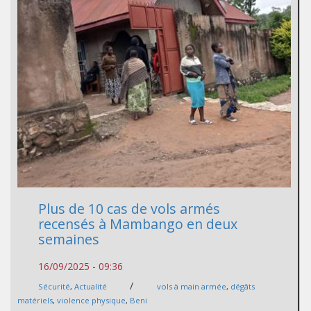
Plus de 10 cas de vols armés
recensés à Mambango en deux
semaines
16/09/2025 - 09:36
/
Sécurité
,
Actualité
vols à main armée
,
dégâts
matériels
,
violence physique
,
Beni