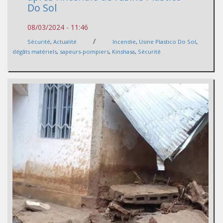
Do Sol
08/03/2024 - 11:46
/
Sécurité
,
Actualité
Incendie
,
Usine Plastico Do Sol
,
dégâts matériels
,
sapeurs-pompiers
,
Kinshasa
,
Sécurité