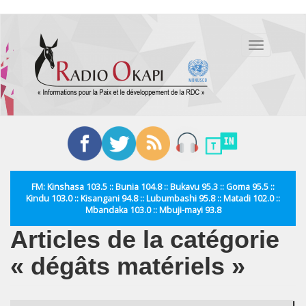
Aller
au
Toggle
contenu
navigation
principal
FM: Kinshasa 103.5 :: Bunia 104.8 :: Bukavu 95.3 :: Goma 95.5 ::
Kindu 103.0 :: Kisangani 94.8 :: Lubumbashi 95.8 :: Matadi 102.0 ::
Mbandaka 103.0 :: Mbuji-mayi 93.8
Articles de la catégorie
« dégâts matériels »