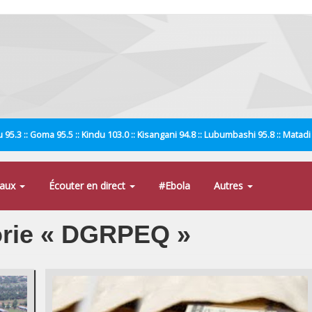
 95.3 :: Goma 95.5 :: Kindu 103.0 :: Kisangani 94.8 :: Lubumbashi 95.8 :: Matad
naux
Écouter en direct
#Ebola
Autres
gorie « DGRPEQ »