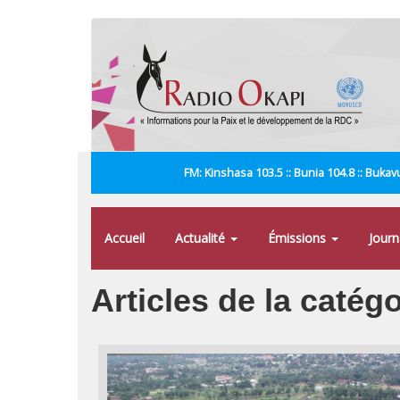
Aller
au
contenu
principal
FM: Kinshasa 103.5 :: Bunia 104.8 :: Bukavu
Accueil
Actualité
Émissions
Jour
Articles de la caté