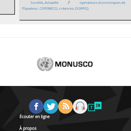
/
Société
,
Actualité
opérateurs économiques de
l’Equateur
,
COPEMECO
,
créances
,
DGRPEQ
Écouter en ligne
À propos