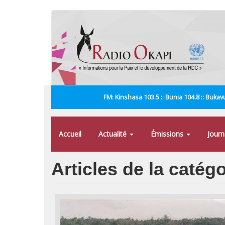
Aller
au
contenu
principal
FM: Kinshasa 103.5 :: Bunia 104.8 :: Bukavu
Accueil
Actualité
Émissions
Jour
Articles de la catég