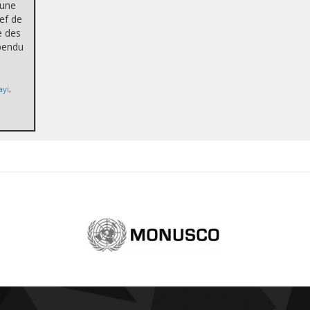
mune
hef de
e des
spendu
n
ayi
,