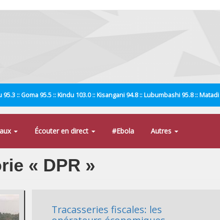
 95.3 :: Goma 95.5 :: Kindu 103.0 :: Kisangani 94.8 :: Lubumbashi 95.8 :: Matad
naux
Écouter en direct
#Ebola
Autres
orie « DPR »
Tracasseries fiscales: les