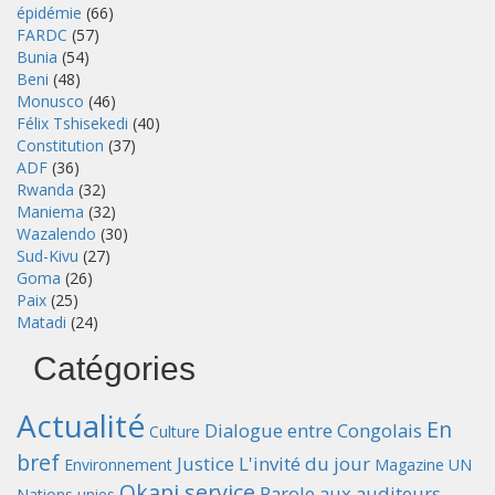
épidémie
(66)
FARDC
(57)
Bunia
(54)
Beni
(48)
Monusco
(46)
Félix Tshisekedi
(40)
Constitution
(37)
ADF
(36)
Rwanda
(32)
Maniema
(32)
Wazalendo
(30)
Sud-Kivu
(27)
Goma
(26)
Paix
(25)
Matadi
(24)
Catégories
Actualité
En
Dialogue entre Congolais
Culture
bref
Justice
L'invité du jour
Environnement
Magazine UN
Okapi service
Parole aux auditeurs
Nations unies