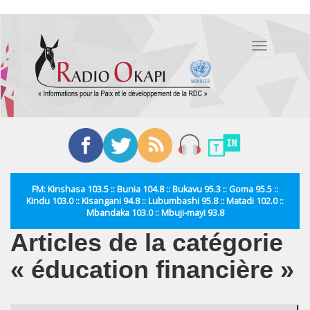
Aller
au
Toggle
contenu
navigation
principal
FM: Kinshasa 103.5 :: Bunia 104.8 :: Bukavu 95.3 :: Goma 95.5 ::
Kindu 103.0 :: Kisangani 94.8 :: Lubumbashi 95.8 :: Matadi 102.0 ::
Mbandaka 103.0 :: Mbuji-mayi 93.8
Articles de la catégorie
« éducation financière »