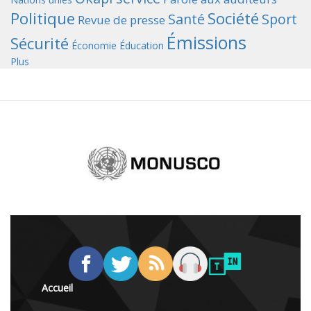
Politique
Société
Santé
Sport
Revue de presse
Émissions
Sécurité
Économie
Éducation
Plus
Accueil