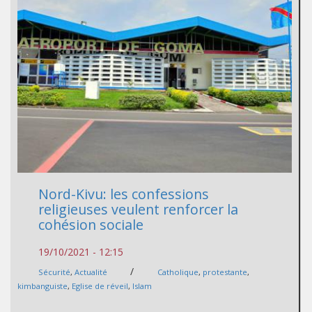
Nord-Kivu: les confessions
religieuses veulent renforcer la
cohésion sociale
19/10/2021 - 12:15
/
Sécurité
,
Actualité
Catholique
,
protestante
,
kimbanguiste
,
Eglise de réveil
,
Islam