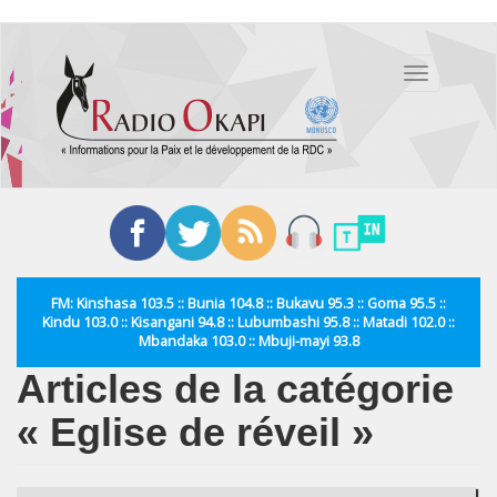
Aller
au
Toggle
contenu
navigation
principal
FM: Kinshasa 103.5 :: Bunia 104.8 :: Bukavu 95.3 :: Goma 95.5 ::
Kindu 103.0 :: Kisangani 94.8 :: Lubumbashi 95.8 :: Matadi 102.0 ::
Mbandaka 103.0 :: Mbuji-mayi 93.8
Articles de la catégorie
« Eglise de réveil »