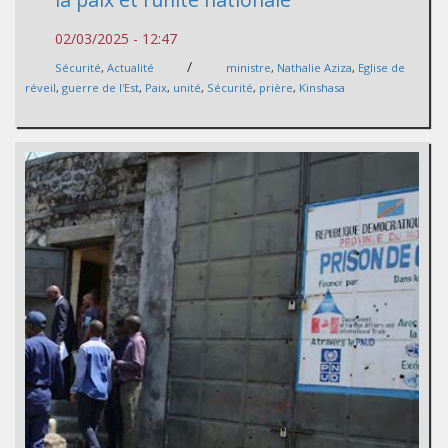
02/03/2025 - 12:47
/
Sécurité
,
Actualité
ministre
,
Nathalie Aziza
,
Eglise de
réveil
,
guerre de l'Est
,
Paix
,
unité
,
Sécurité
,
prière
,
Kinshasa