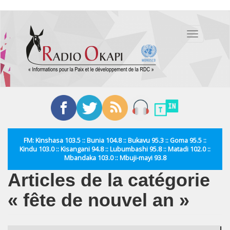
Aller
au
Toggle
contenu
navigation
principal
FM: Kinshasa 103.5 :: Bunia 104.8 :: Bukavu 95.3 :: Goma 95.5 ::
Kindu 103.0 :: Kisangani 94.8 :: Lubumbashi 95.8 :: Matadi 102.0 ::
Mbandaka 103.0 :: Mbuji-mayi 93.8
Articles de la catégorie
« fête de nouvel an »