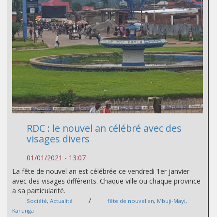
RDC : le nouvel an célébré avec des
visages divers
01/01/2021 - 13:07
La fête de nouvel an est célébrée ce vendredi 1er janvier
avec des visages différents. Chaque ville ou chaque province
a sa particularité.
/
Société
,
Actualité
fête de nouvel an
,
Mbuji-Mayi
,
Kananga