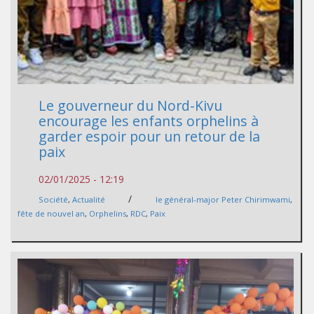
Le gouverneur du Nord-Kivu
encourage les enfants orphelins à
garder espoir pour un retour de la
paix
02/01/2025 - 12:19
/
Société
,
Actualité
le général-major Peter Chirimwami
,
fête de nouvel an
,
Orphelins
,
RDC
,
Paix