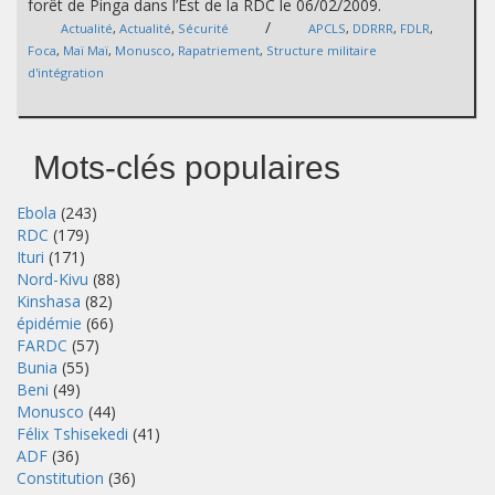
forêt de Pinga dans l’Est de la RDC le 06/02/2009.
/
Actualité
,
Actualité
,
Sécurité
APCLS
,
DDRRR
,
FDLR
,
Foca
,
Maï Maï
,
Monusco
,
Rapatriement
,
Structure militaire
d'intégration
Mots-clés populaires
Ebola
(243)
RDC
(179)
Ituri
(171)
Nord-Kivu
(88)
Kinshasa
(82)
épidémie
(66)
FARDC
(57)
Bunia
(55)
Beni
(49)
Monusco
(44)
Félix Tshisekedi
(41)
ADF
(36)
Constitution
(36)