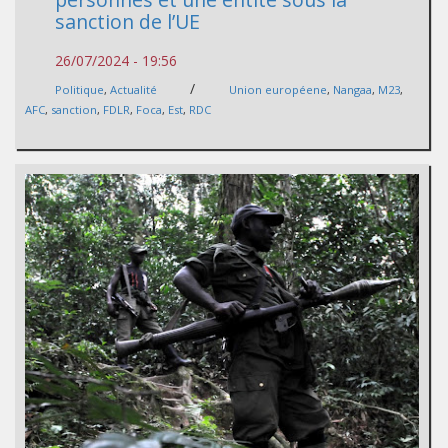
sanction de l’UE
26/07/2024 - 19:56
/
Politique
,
Actualité
Union européene
,
Nangaa
,
M23
,
AFC
,
sanction
,
FDLR
,
Foca
,
Est
,
RDC