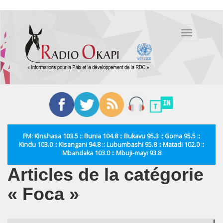
Aller
au
Toggle
contenu
navigation
principal
FM: Kinshasa 103.5 :: Bunia 104.8 :: Bukavu 95.3 :: Goma 95.5 ::
Kindu 103.0 :: Kisangani 94.8 :: Lubumbashi 95.8 :: Matadi 102.0 ::
Mbandaka 103.0 :: Mbuji-mayi 93.8
Articles de la catégorie
« Foca »