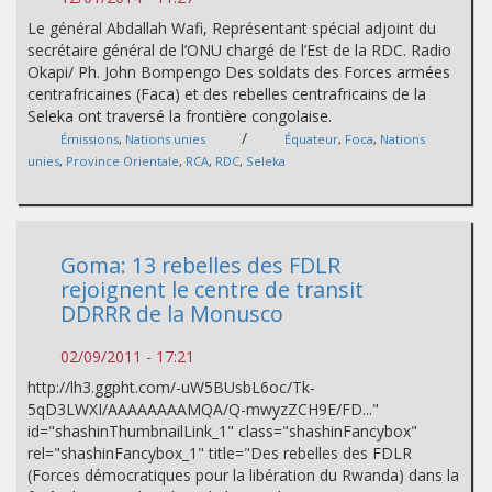
Le général Abdallah Wafi, Représentant spécial adjoint du
secrétaire général de l’ONU chargé de l’Est de la RDC. Radio
Okapi/ Ph. John Bompengo Des soldats des Forces armées
centrafricaines (Faca) et des rebelles centrafricains de la
Seleka ont traversé la frontière congolaise.
/
Émissions
,
Nations unies
Équateur
,
Foca
,
Nations
unies
,
Province Orientale
,
RCA
,
RDC
,
Seleka
Goma: 13 rebelles des FDLR
rejoignent le centre de transit
DDRRR de la Monusco
02/09/2011 - 17:21
http://lh3.ggpht.com/-uW5BUsbL6oc/Tk-
5qD3LWXI/AAAAAAAAMQA/Q-mwyzZCH9E/FD..."
id="shashinThumbnailLink_1" class="shashinFancybox"
rel="shashinFancybox_1" title="Des rebelles des FDLR
(Forces démocratiques pour la libération du Rwanda) dans la