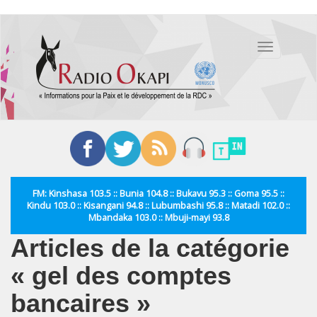
Aller
au
Toggle
contenu
navigation
principal
FM: Kinshasa 103.5 :: Bunia 104.8 :: Bukavu 95.3 :: Goma 95.5 ::
Kindu 103.0 :: Kisangani 94.8 :: Lubumbashi 95.8 :: Matadi 102.0 ::
Mbandaka 103.0 :: Mbuji-mayi 93.8
Articles de la catégorie
« gel des comptes
bancaires »