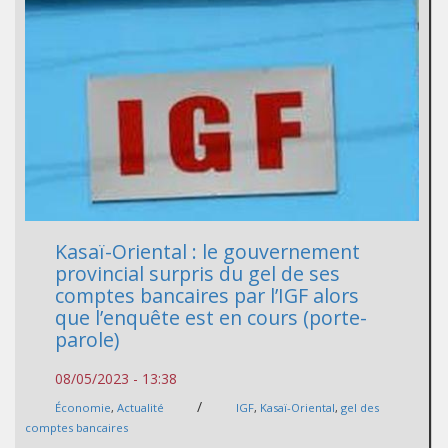
Kasaï-Oriental : le gouvernement
provincial surpris du gel de ses
comptes bancaires par l’IGF alors
que l’enquête est en cours (porte-
parole)
08/05/2023 - 13:38
/
Économie
,
Actualité
IGF
,
Kasaï-Oriental
,
gel des
comptes bancaires