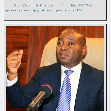
/
Échos d'économie
,
Émissions
Biac
,
BCC
,
TMB
,
panorama économique
,
gel des comptes bancaires
,
RDC