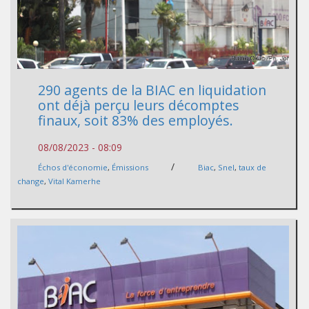
290 agents de la BIAC en liquidation
ont déjà perçu leurs décomptes
finaux, soit 83% des employés.
08/08/2023 - 08:09
/
Échos d'économie
,
Émissions
Biac
,
Snel
,
taux de
change
,
Vital Kamerhe