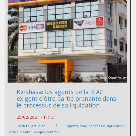
Kinshasa: les agents de la BIAC
exigent d'être partie prenante dans
le processus de sa liquidation
25/02/2021 - 11:13
/
Société
,
Actualité
agents
,
Biac
,
processus
,
liquidation
,
Lazare Kiwaka
,
Banque centrale