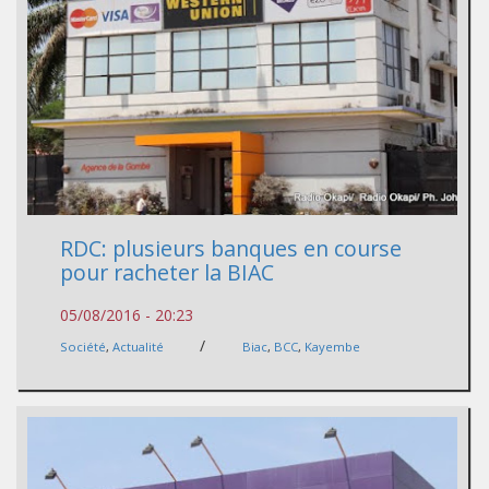
RDC: plusieurs banques en course
pour racheter la BIAC
05/08/2016 - 20:23
/
Société
,
Actualité
Biac
,
BCC
,
Kayembe