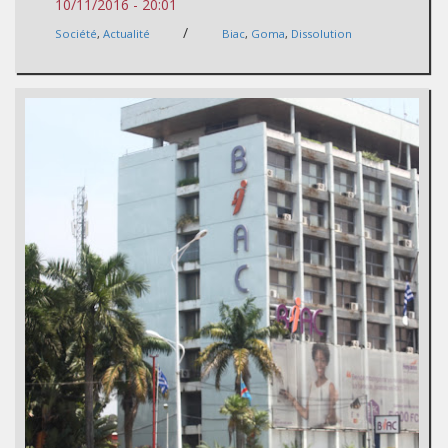
10/11/2016 - 20:01
/
Société
,
Actualité
Biac
,
Goma
,
Dissolution