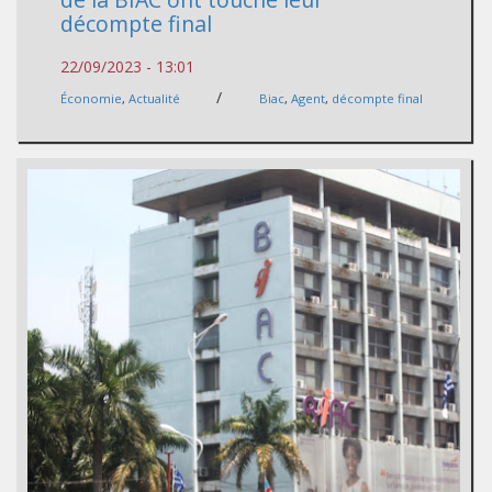
décompte final
22/09/2023 - 13:01
/
Économie
,
Actualité
Biac
,
Agent
,
décompte final