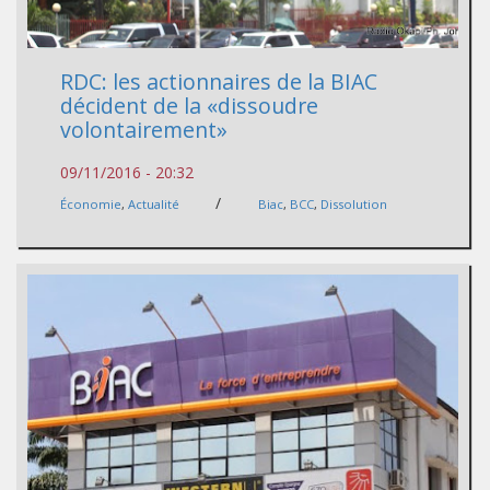
RDC: les actionnaires de la BIAC
décident de la «dissoudre
volontairement»
09/11/2016 - 20:32
/
Économie
,
Actualité
Biac
,
BCC
,
Dissolution