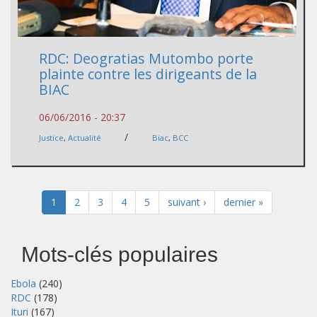
RDC: Deogratias Mutombo porte
plainte contre les dirigeants de la
BIAC
06/06/2016 - 20:37
/
Justice
,
Actualité
Biac
,
BCC
1
2
3
4
5
suivant ›
dernier »
Mots-clés populaires
Ebola
(240)
RDC
(178)
Ituri
(167)