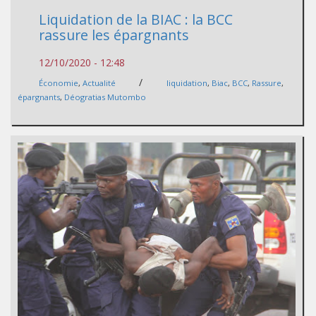
Liquidation de la BIAC : la BCC
rassure les épargnants
12/10/2020 - 12:48
/
Économie
,
Actualité
liquidation
,
Biac
,
BCC
,
Rassure
,
épargnants
,
Déogratias Mutombo