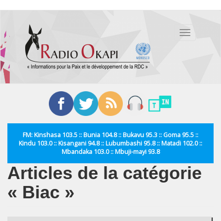
Aller
au
Toggle
contenu
navigation
principal
FM: Kinshasa 103.5 :: Bunia 104.8 :: Bukavu 95.3 :: Goma 95.5 ::
Kindu 103.0 :: Kisangani 94.8 :: Lubumbashi 95.8 :: Matadi 102.0 ::
Mbandaka 103.0 :: Mbuji-mayi 93.8
Articles de la catégorie
« Biac »