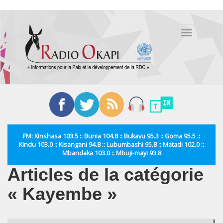
Aller
au
Toggle
contenu
navigation
principal
FM: Kinshasa 103.5 :: Bunia 104.8 :: Bukavu 95.3 :: Goma 95.5 ::
Kindu 103.0 :: Kisangani 94.8 :: Lubumbashi 95.8 :: Matadi 102.0 ::
Mbandaka 103.0 :: Mbuji-mayi 93.8
Articles de la catégorie
« Kayembe »