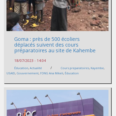
Goma : près de 500 écoliers
déplacés suivent des cours
préparatoires au site de Kahembe
18/07/2023 - 14:04
/
Éducation
,
Actualité
Cours preparatoires
,
Kayembe
,
USAID
,
Gouvernement
,
l’ONG Ana Mikeli
,
Éducation