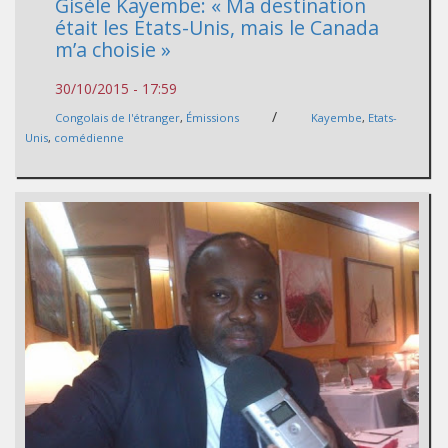
Gisèle Kayembe: « Ma destination
était les Etats-Unis, mais le Canada
m’a choisie »
30/10/2015 - 17:59
/
Congolais de l'étranger
,
Émissions
Kayembe
,
Etats-
Unis
,
comédienne