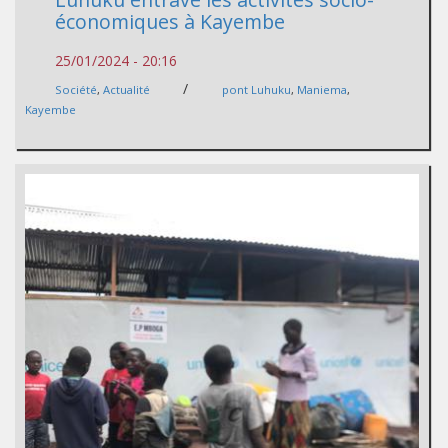
économiques à Kayembe
25/01/2024 - 20:16
/
Société
,
Actualité
pont Luhuku
,
Maniema
,
Kayembe