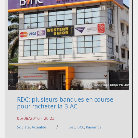
RDC: plusieurs banques en course
pour racheter la BIAC
05/08/2016 - 20:23
/
Société
,
Actualité
Biac
,
BCC
,
Kayembe