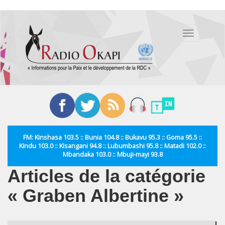
Aller
au
Toggle
contenu
navigation
principal
FM: Kinshasa 103.5 :: Bunia 104.8 :: Bukavu 95.3 :: Goma 95.5 ::
Kindu 103.0 :: Kisangani 94.8 :: Lubumbashi 95.8 :: Matadi 102.0 ::
Mbandaka 103.0 :: Mbuji-mayi 93.8
Articles de la catégorie
« Graben Albertine »