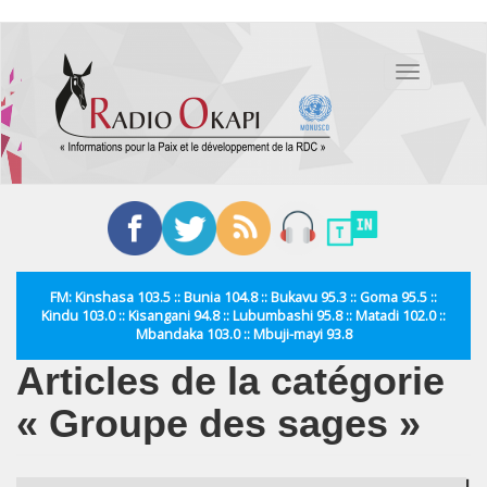
Aller
au
Toggle
contenu
navigation
principal
FM: Kinshasa 103.5 :: Bunia 104.8 :: Bukavu 95.3 :: Goma 95.5 ::
Kindu 103.0 :: Kisangani 94.8 :: Lubumbashi 95.8 :: Matadi 102.0 ::
Mbandaka 103.0 :: Mbuji-mayi 93.8
Articles de la catégorie
« Groupe des sages »