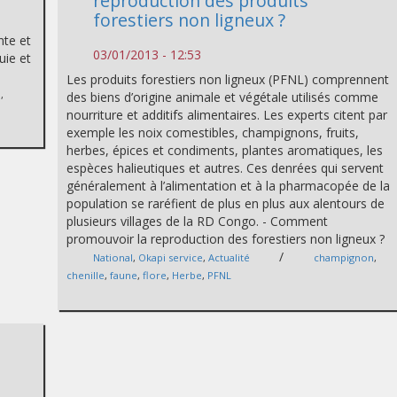
reproduction des produits
forestiers non ligneux ?
nte et
03/01/2013 - 12:53
uie et
Les produits forestiers non ligneux (PFNL) comprennent
n
,
des biens d’origine animale et végétale utilisés comme
nourriture et additifs alimentaires. Les experts citent par
exemple les noix comestibles, champignons, fruits,
herbes, épices et condiments, plantes aromatiques, les
espèces halieutiques et autres. Ces denrées qui servent
généralement à l’alimentation et à la pharmacopée de la
population se raréfient de plus en plus aux alentours de
plusieurs villages de la RD Congo. - Comment
promouvoir la reproduction des forestiers non ligneux ?
/
National
,
Okapi service
,
Actualité
champignon
,
chenille
,
faune
,
flore
,
Herbe
,
PFNL