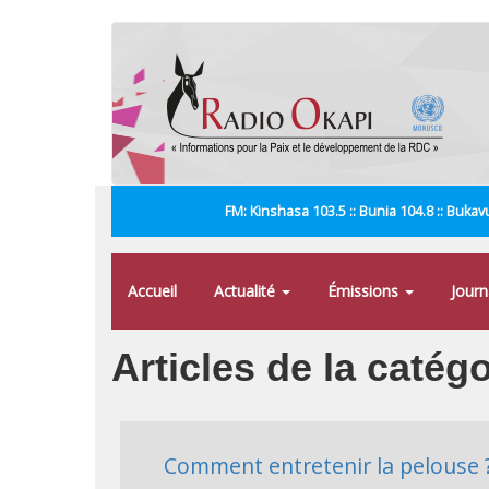
Aller
au
contenu
principal
FM: Kinshasa 103.5 :: Bunia 104.8 :: Bukavu
Accueil
Actualité
Émissions
Jour
Articles de la catég
Comment entretenir la pelouse 