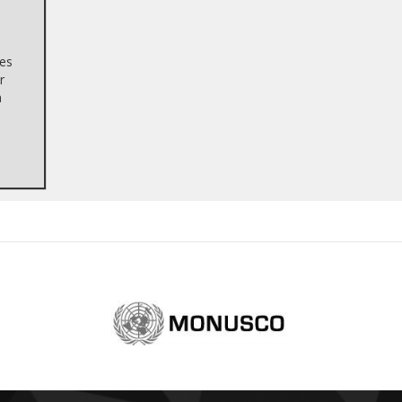
bes
r
à