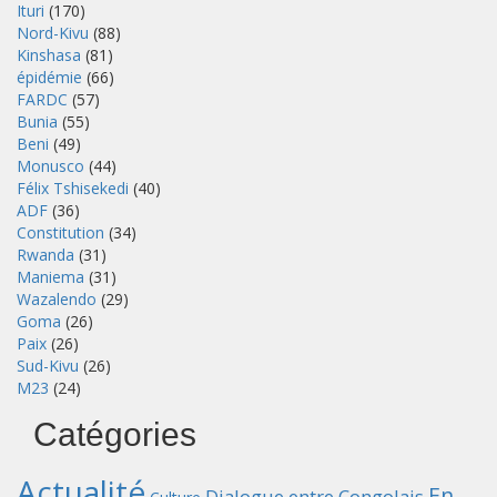
Ituri
(170)
Nord-Kivu
(88)
Kinshasa
(81)
épidémie
(66)
FARDC
(57)
Bunia
(55)
Beni
(49)
Monusco
(44)
Félix Tshisekedi
(40)
ADF
(36)
Constitution
(34)
Rwanda
(31)
Maniema
(31)
Wazalendo
(29)
Goma
(26)
Paix
(26)
Sud-Kivu
(26)
M23
(24)
Catégories
Actualité
En
Dialogue entre Congolais