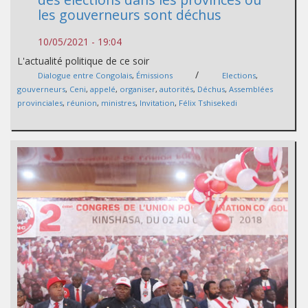
les gouverneurs sont déchus
10/05/2021 - 19:04
L'actualité politique de ce soir
/
Dialogue entre Congolais
,
Émissions
Elections
,
gouverneurs
,
Ceni
,
appelé
,
organiser
,
autorités
,
Déchus
,
Assemblées
provinciales
,
réunion
,
ministres
,
Invitation
,
Félix Tshisekedi