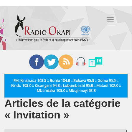
Aller
au
Toggle
contenu
navigation
principal
FM: Kinshasa 103.5 :: Bunia 104.8 :: Bukavu 95.3 :: Goma 95.5 ::
Kindu 103.0 :: Kisangani 94.8 :: Lubumbashi 95.8 :: Matadi 102.0 ::
Mbandaka 103.0 :: Mbuji-mayi 93.8
Articles de la catégorie
« Invitation »