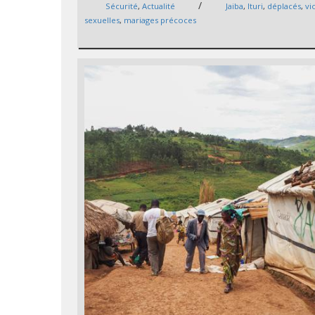
/
Sécurité
,
Actualité
Jaiba
,
Ituri
,
déplacés
,
vi
sexuelles
,
mariages précoces