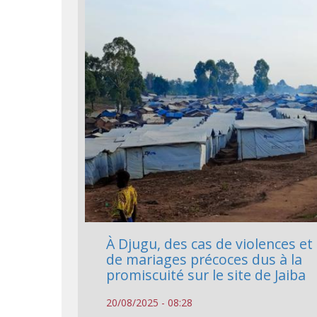
À Djugu, des cas de violences et
de mariages précoces dus à la
promiscuité sur le site de Jaiba
20/08/2025 - 08:28