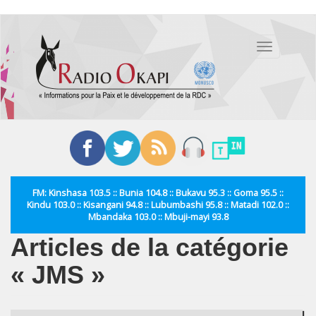
Aller
au
Toggle
contenu
navigation
principal
FM: Kinshasa 103.5 :: Bunia 104.8 :: Bukavu 95.3 :: Goma 95.5 ::
Kindu 103.0 :: Kisangani 94.8 :: Lubumbashi 95.8 :: Matadi 102.0 ::
Mbandaka 103.0 :: Mbuji-mayi 93.8
Articles de la catégorie
« JMS »