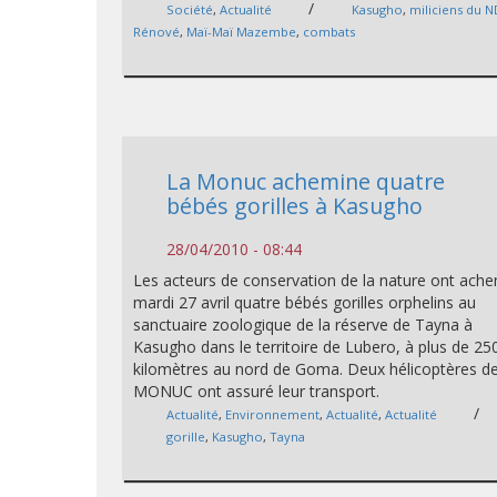
/
Société
,
Actualité
Kasugho
,
miliciens du 
Rénové
,
Maï-Maï Mazembe
,
combats
La Monuc achemine quatre
bébés gorilles à Kasugho
28/04/2010 - 08:44
Les acteurs de conservation de la nature ont ach
mardi 27 avril quatre bébés gorilles orphelins au
sanctuaire zoologique de la réserve de Tayna à
Kasugho dans le territoire de Lubero, à plus de 25
kilomètres au nord de Goma. Deux hélicoptères de
MONUC ont assuré leur transport.
/
Actualité
,
Environnement
,
Actualité
,
Actualité
gorille
,
Kasugho
,
Tayna