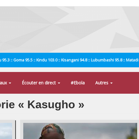
 95.3 :: Goma 95.5 :: Kindu 103.0 :: Kisangani 94.8 :: Lubumbashi 95.8 :: Matad
naux
Écouter en direct
#Ebola
Autres
orie « Kasugho »