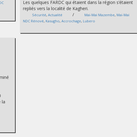
Les quelques FARDC qui étaient dans la région s’étaient
NDC
repliés vers la localité de Kagheri.
/
Sécurité
,
Actualité
Maï-Maï Mazembe
,
Maï-Maï
NDC Rénové
,
Kasugho
,
Accrochage
,
Lubero
eminé
0
 la