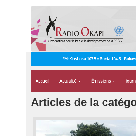
Aller
au
contenu
principal
FM: Kinshasa 103.5 :: Bunia 104.8 :: Bukavu
Accueil
Actualité
Émissions
Jour
Articles de la catég