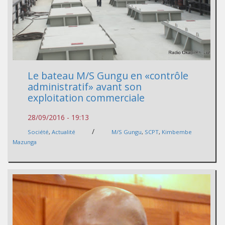
Le bateau M/S Gungu en «contrôle
administratif» avant son
exploitation commerciale
28/09/2016 - 19:13
/
Société
,
Actualité
M/S Gungu
,
SCPT
,
Kimbembe
Mazunga