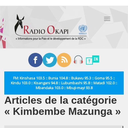
Aller
au
Toggle
contenu
navigation
principal
FM: Kinshasa 103.5 :: Bunia 104.8 :: Bukavu 95.3 :: Goma 95.5 ::
Kindu 103.0 :: Kisangani 94.8 :: Lubumbashi 95.8 :: Matadi 102.0 ::
Mbandaka 103.0 :: Mbuji-mayi 93.8
Articles de la catégorie
« Kimbembe Mazunga »