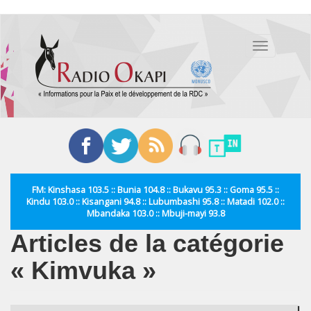
Aller
au
Toggle
contenu
navigation
principal
FM: Kinshasa 103.5 :: Bunia 104.8 :: Bukavu 95.3 :: Goma 95.5 ::
Kindu 103.0 :: Kisangani 94.8 :: Lubumbashi 95.8 :: Matadi 102.0 ::
Mbandaka 103.0 :: Mbuji-mayi 93.8
Articles de la catégorie
« Kimvuka »