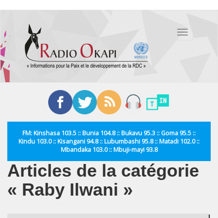
Aller
au
Toggle
contenu
navigation
principal
FM: Kinshasa 103.5 :: Bunia 104.8 :: Bukavu 95.3 :: Goma 95.5 ::
Kindu 103.0 :: Kisangani 94.8 :: Lubumbashi 95.8 :: Matadi 102.0 ::
Mbandaka 103.0 :: Mbuji-mayi 93.8
Articles de la catégorie
« Raby Ilwani »