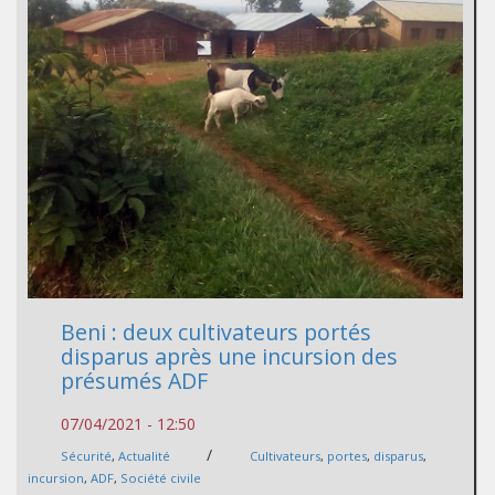
Beni : deux cultivateurs portés
disparus après une incursion des
présumés ADF
07/04/2021 - 12:50
/
Sécurité
,
Actualité
Cultivateurs
,
portes
,
disparus
,
incursion
,
ADF
,
Société civile