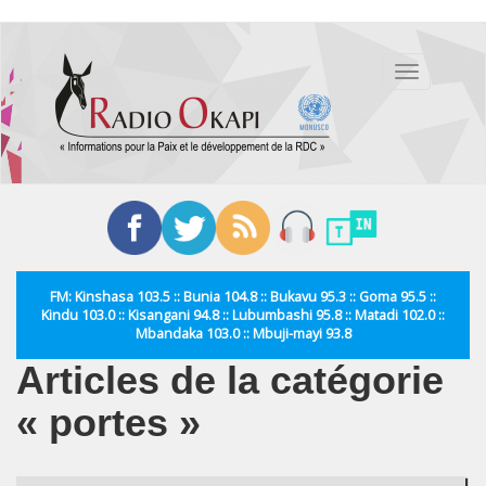
Aller
au
Toggle
contenu
navigation
principal
FM: Kinshasa 103.5 :: Bunia 104.8 :: Bukavu 95.3 :: Goma 95.5 ::
Kindu 103.0 :: Kisangani 94.8 :: Lubumbashi 95.8 :: Matadi 102.0 ::
Mbandaka 103.0 :: Mbuji-mayi 93.8
Articles de la catégorie
« portes »