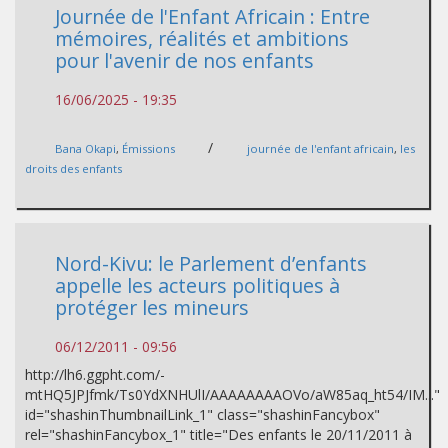
Journée de l'Enfant Africain : Entre
mémoires, réalités et ambitions
pour l'avenir de nos enfants
16/06/2025 - 19:35
/
Bana Okapi
,
Émissions
journée de l'enfant africain
,
les
droits des enfants
Nord-Kivu: le Parlement d’enfants
appelle les acteurs politiques à
protéger les mineurs
06/12/2011 - 09:56
http://lh6.ggpht.com/-
mtHQ5JPJfmk/Ts0YdXNHUlI/AAAAAAAAOVo/aW85aq_ht54/IM..."
id="shashinThumbnailLink_1" class="shashinFancybox"
rel="shashinFancybox_1" title="Des enfants le 20/11/2011 à