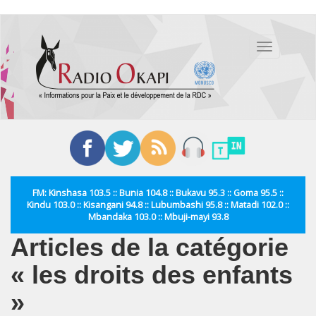
Aller
au
Toggle
contenu
navigation
principal
FM: Kinshasa 103.5 :: Bunia 104.8 :: Bukavu 95.3 :: Goma 95.5 ::
Kindu 103.0 :: Kisangani 94.8 :: Lubumbashi 95.8 :: Matadi 102.0 ::
Mbandaka 103.0 :: Mbuji-mayi 93.8
Articles de la catégorie
« les droits des enfants
»