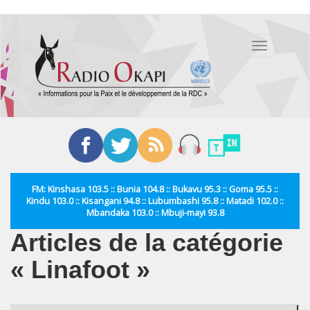
Aller
au
Toggle
contenu
navigation
principal
FM: Kinshasa 103.5 :: Bunia 104.8 :: Bukavu 95.3 :: Goma 95.5 ::
Kindu 103.0 :: Kisangani 94.8 :: Lubumbashi 95.8 :: Matadi 102.0 ::
Mbandaka 103.0 :: Mbuji-mayi 93.8
Articles de la catégorie
« Linafoot »