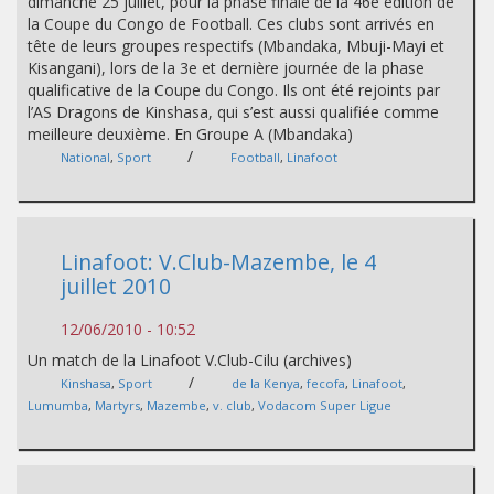
dimanche 25 juillet, pour la phase finale de la 46e édition de
la Coupe du Congo de Football. Ces clubs sont arrivés en
tête de leurs groupes respectifs (Mbandaka, Mbuji-Mayi et
Kisangani), lors de la 3e et dernière journée de la phase
qualificative de la Coupe du Congo. Ils ont été rejoints par
l’AS Dragons de Kinshasa, qui s’est aussi qualifiée comme
meilleure deuxième. En Groupe A (Mbandaka)
/
National
,
Sport
Football
,
Linafoot
Linafoot: V.Club-Mazembe, le 4
juillet 2010
12/06/2010 - 10:52
Un match de la Linafoot V.Club-Cilu (archives)
/
Kinshasa
,
Sport
de la Kenya
,
fecofa
,
Linafoot
,
Lumumba
,
Martyrs
,
Mazembe
,
v. club
,
Vodacom Super Ligue