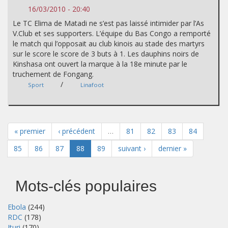
16/03/2010 - 20:40
Le TC Elima de Matadi ne s’est pas laissé intimider par l’As
V.Club et ses supporters. L’équipe du Bas Congo a remporté
le match qui l’opposait au club kinois au stade des martyrs
sur le score le score de 3 buts à 1. Les dauphins noirs de
Kinshasa ont ouvert la marque à la 18e minute par le
truchement de Fongang.
/
Sport
Linafoot
« premier
‹ précédent
…
81
82
83
84
85
86
87
88
89
suivant ›
dernier »
Mots-clés populaires
Ebola
(244)
RDC
(178)
Ituri
(170)