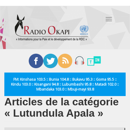
Aller
au
Toggle
contenu
navigation
principal
FM: Kinshasa 103.5 :: Bunia 104.8 :: Bukavu 95.3 :: Goma 95.5 ::
Kindu 103.0 :: Kisangani 94.8 :: Lubumbashi 95.8 :: Matadi 102.0 ::
Mbandaka 103.0 :: Mbuji-mayi 93.8
Articles de la catégorie
« Lutundula Apala »